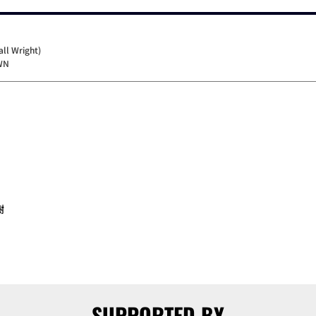
all Wright)
WN
樹
SUPPORTED BY