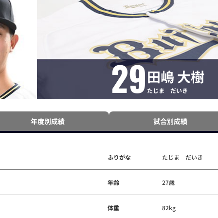
29
田嶋 大樹
たじま だいき
年度別成績
試合別成績
ふりがな
たじま だいき
年齢
27歳
体重
82kg