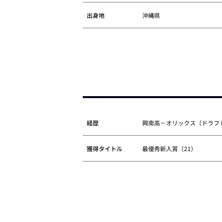
出身地
沖縄県
経歴
興南高－オリックス（ドラフト
獲得タイトル
最優秀新人賞（21）