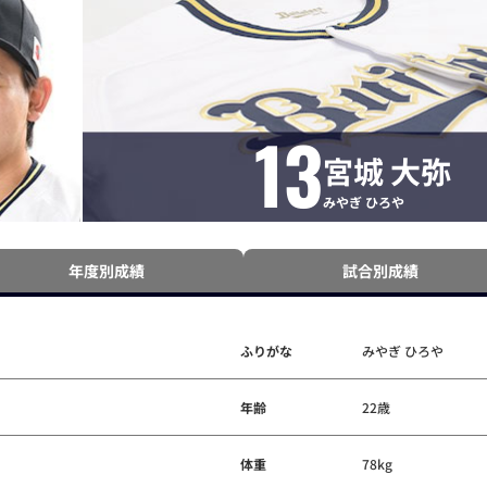
13
宮城 大弥
みやぎ ひろや
年度別成績
試合別成績
ふりがな
みやぎ ひろや
年齢
22歳
体重
78kg