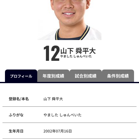
12
山下 舜平大
やました しゅんぺいた
年度別成績
試合別成績
条件別成績
プロフィール
登録名/本名
山下 舜平大
ふりがな
やました しゅんぺいた
生年月日
2002年07月16日