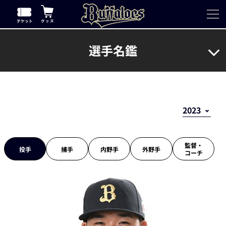
選手名鑑
監督・
投手
捕手
内野手
外野手
コーチ