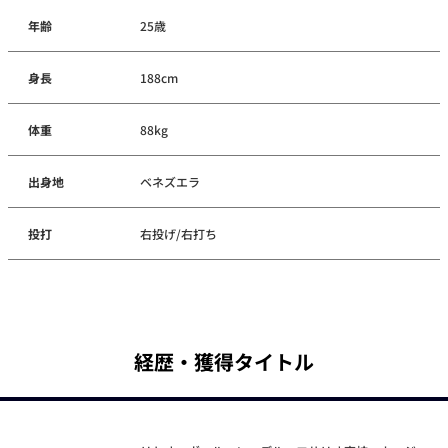
年齢
25歳
身長
188cm
体重
88kg
出身地
ベネズエラ
投打
右投げ/右打ち
経歴・獲得タイトル