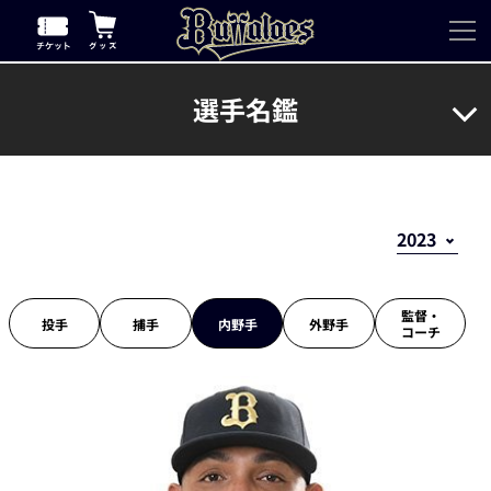
選手名鑑
監督・
投手
捕手
内野手
外野手
コーチ