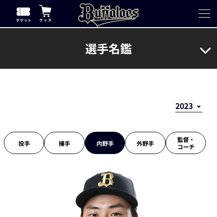
選手名鑑
監督・
投手
捕手
内野手
外野手
コーチ