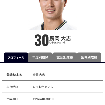
30
廣岡 大志
ひろおか たいし
年度別成績
試合別成績
条件別成績
プロフィール
登録名/本名
廣岡 大志
ふりがな
ひろおか たいし
生年月日
1997年04月09日