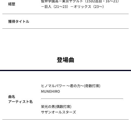
智弁学園高－東京ヤクルト（15D2巡目・16～21）
経歴
－巨人（21～23）－オリックス（23～）
獲得タイトル
登場曲
ヒノマルパワー ～君の力～(奇数打席)
MUNEHIRO
曲名
アーティスト名
栄光の男(偶数打席)
サザンオールスターズ