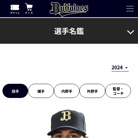
選手名鑑
監督・
投手
捕手
内野手
外野手
コーチ