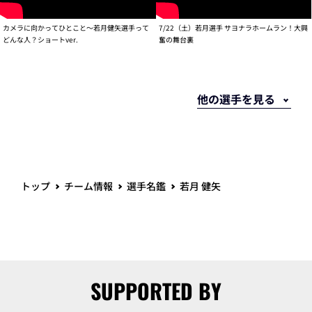
カメラに向かってひとこと～若月健矢選手って
7/22（土）若月選手 サヨナラホームラン！大興
どんな人？ショートver.
奮の舞台裏
トップ
チーム情報
選手名鑑
若月 健矢
SUPPORTED BY