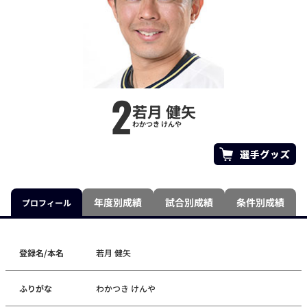
2
若月 健矢
わかつき けんや
年度別成績
試合別成績
条件別成績
プロフィール
登録名/本名
若月 健矢
ふりがな
わかつき けんや