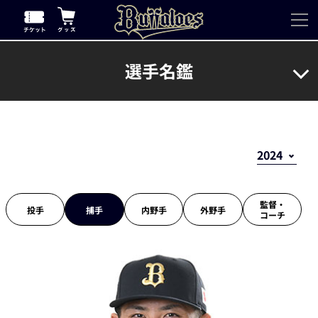
選手名鑑
監督・
投手
捕手
内野手
外野手
コーチ