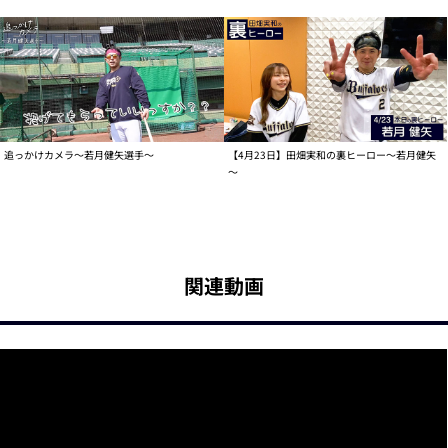
追っかけカメラ～若月健矢選手～
【4月23日】田畑実和の裏ヒーロー～若月健矢
～
関連動画