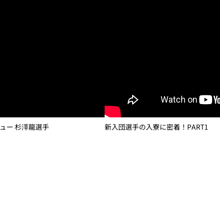
ュー 杉澤龍選手
新入団選手の入寮に密着！PART1