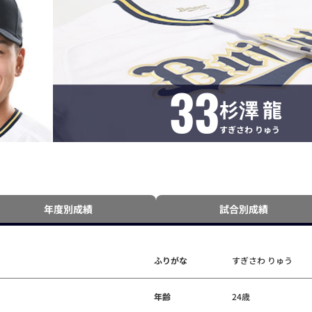
33
杉澤 龍
すぎさわ りゅう
年度別成績
試合別成績
ふりがな
すぎさわ りゅう
年齢
24歳