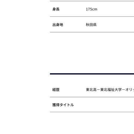
身長
175cm
出身地
秋田県
経歴
東北高－東北福祉大学－オリッ
獲得タイトル