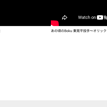
任
あの頃のBoku 東晃平投手〜オリ