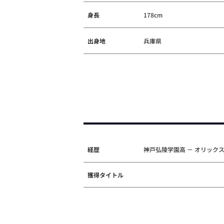
身長
178cm
出身地
兵庫県
経歴
神戸弘陵学園高 － オリック
獲得タイトル