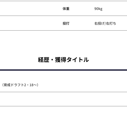
体重
90kg
投打
右投げ/右打ち
経歴・獲得タイトル
ス（育成ドラフト2・18～）