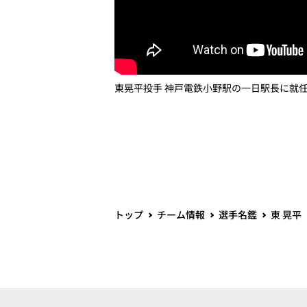
東晃平投手 神戸電鉄小野駅の一日駅長に就
トップ
チーム情報
選手名鑑
東 晃平