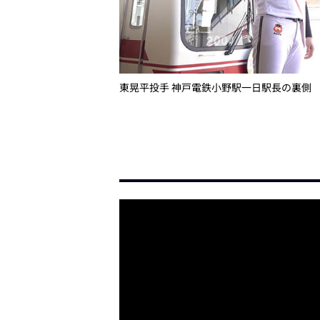
東晃平投手 神戸電鉄小野駅一日駅長の裏側