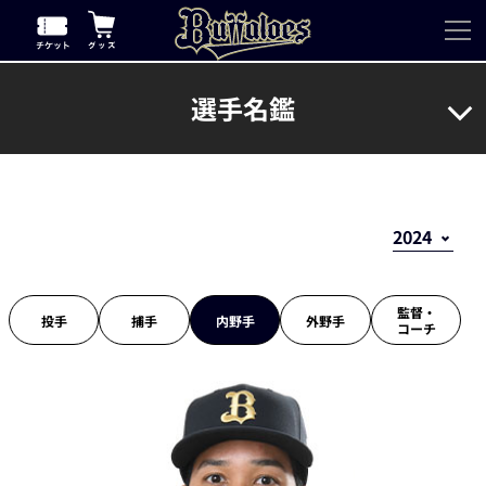
選手名鑑
監督・
投手
捕手
内野手
外野手
コーチ