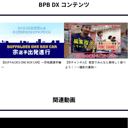
BPB DX コンテンツ
【BUFFALOES ONE BOX CAR】～宗佑磨選手編
【宗チャンネル】 食堂でみんなと美味しく食べ
～
よう！！～撮影の裏側～
関連動画