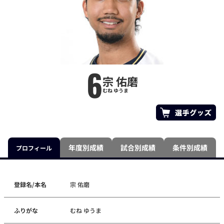
6
宗 佑磨
むね ゆうま
年度別成績
試合別成績
条件別成績
プロフィール
登録名/本名
宗 佑磨
ふりがな
むね ゆうま