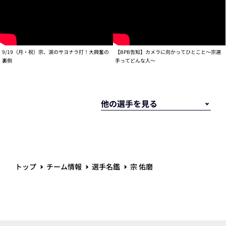
9/19（月・祝）宗、涙のサヨナラ打！大興奮の
【BPB告知】カメラに向かってひとこと～宗選
裏側
手ってどんな人～
トップ
チーム情報
選手名鑑
宗 佑磨