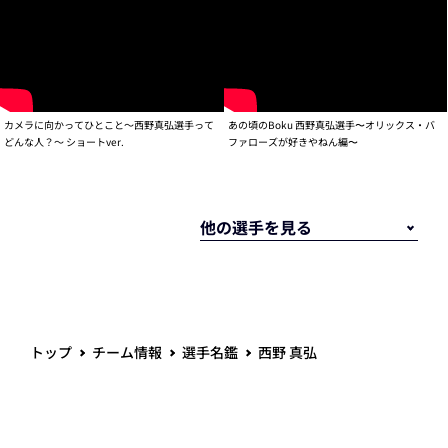
カメラに向かってひとこと～西野真弘選手って
あの頃のBoku 西野真弘選手〜オリックス・バ
どんな人？～ ショートver.
ファローズが好きやねん編〜
トップ
チーム情報
選手名鑑
西野 真弘