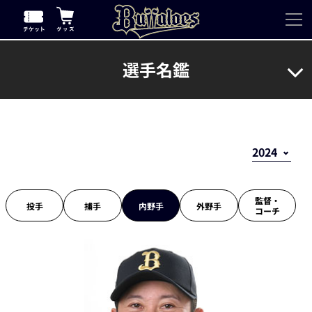
選手名鑑
監督・
投手
捕手
内野手
外野手
コーチ