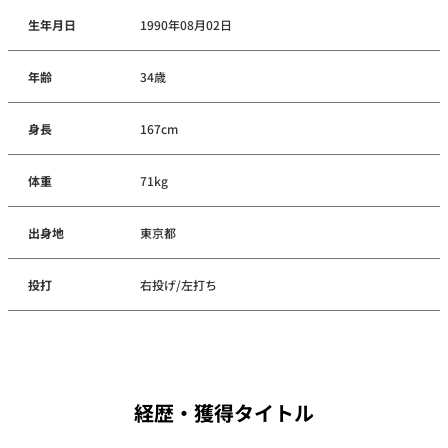
生年月日
1990年08月02日
年齢
34歳
身長
167cm
体重
71kg
出身地
東京都
投打
右投げ/左打ち
経歴・獲得タイトル