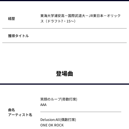
東海大学浦安高－国際武道大－JR東日本－オリック
経歴
ス（ドラフト7・15～）
獲得タイトル
登場曲
笑顔のループ(奇数打席)
AAA
曲名
アーティスト名
Delusion:All(偶数打席)
ONE OK ROCK