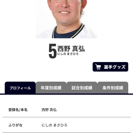
5
西野 真弘
にしの まさひろ
年度別成績
試合別成績
条件別成績
プロフィール
登録名/本名
西野 真弘
ふりがな
にしの まさひろ