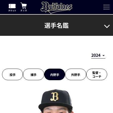
選手名鑑
監督・
投手
捕手
内野手
外野手
コーチ