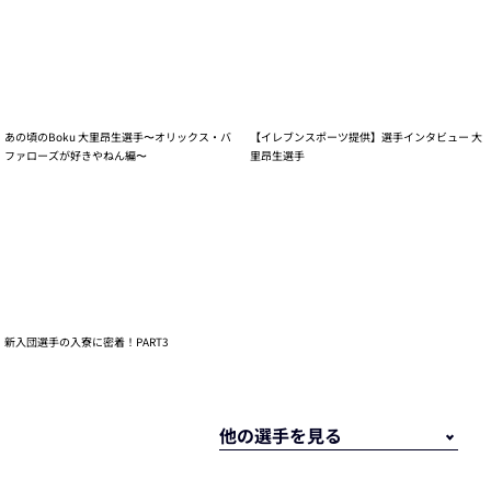
あの頃のBoku 大里昂生選手〜オリックス・バ
【イレブンスポーツ提供】選手インタビュー 大
ファローズが好きやねん編〜
里昂生選手
新入団選手の入寮に密着！PART3