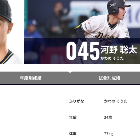
045
河野 聡太
かわの そうた
年度別成績
試合別成績
ふりがな
かわの そうた
年齢
24歳
体重
77kg