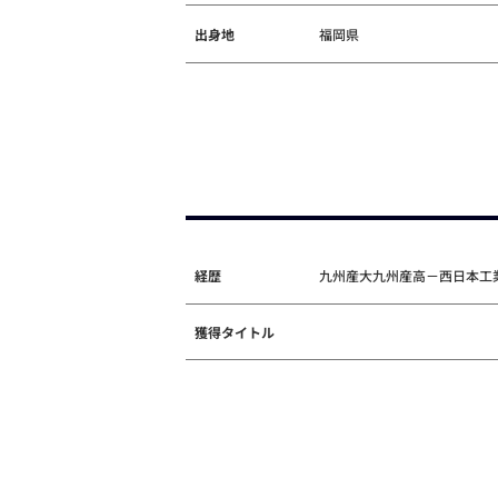
出身地
福岡県
経歴
九州産大九州産高－西日本工
獲得タイトル