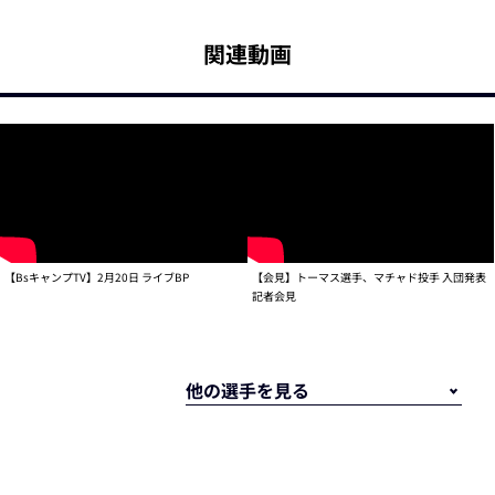
関連動画
【BsキャンプTV】2月20日 ライブBP
【会見】トーマス選手、マチャド投手 入団発表
記者会見