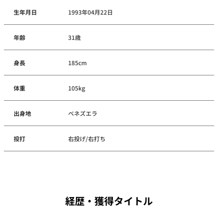
生年月日
1993年04月22日
年齢
31歳
身長
185cm
体重
105kg
出身地
ベネズエラ
投打
右投げ/右打ち
経歴・獲得タイトル