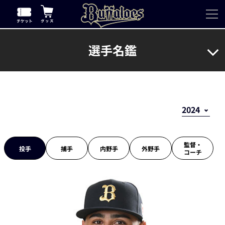
選手名鑑
監督・
投手
捕手
内野手
外野手
コーチ