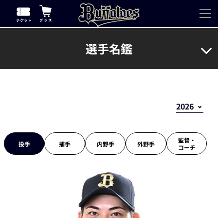
選手名鑑
監督・
投手
捕手
内野手
外野手
コーチ