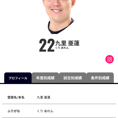
22
九里 亜蓮
くり あれん
年度別成績
試合別成績
条件別成績
プロフィール
登録名/本名
九里 亜蓮
ふりがな
くり あれん