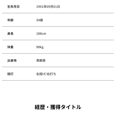
生年月日
1991年09月01日
年齢
34歳
身長
188cm
体重
98kg
出身地
鳥取県
投打
右投げ/右打ち
経歴・獲得タイトル