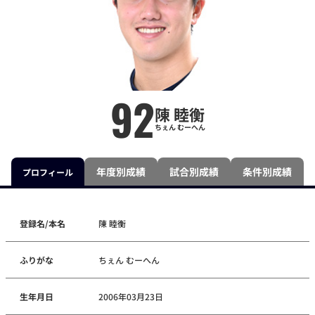
92
陳 睦衡
ちぇん むーへん
年度別成績
試合別成績
条件別成績
プロフィール
登録名/本名
陳 睦衡
ふりがな
ちぇん むーへん
生年月日
2006年03月23日