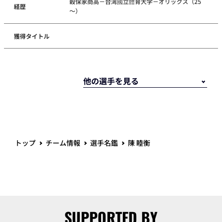
穀保家商高－台湾國立體育大学－オリックス（25
経歴
～）
獲得タイトル
トップ
チーム情報
選手名鑑
陳 睦衡
SUPPORTED BY