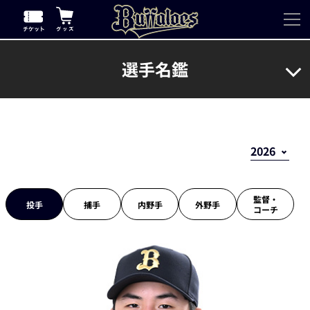
選手名鑑
監督・
投手
捕手
内野手
外野手
コーチ