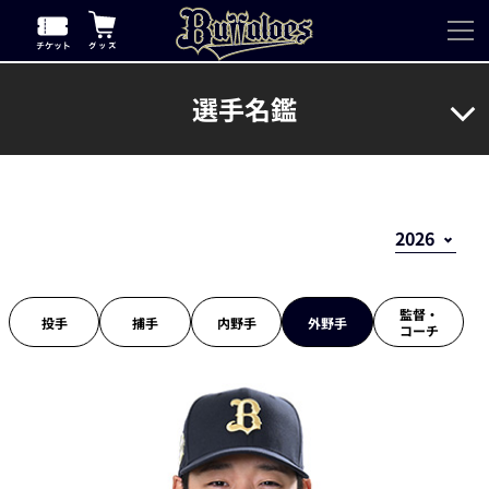
選手名鑑
監督・
投手
捕手
内野手
外野手
コーチ