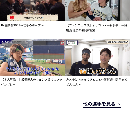
Bs座談会2025〜若手のホープ〜
【ファンフェスタ】オリコレ・一日駅長・一日
店長 撮影の裏側に密着！
【本人解説！】渡部遼人のフェンス際でのファ
カメラに向かってひとこと～渡部遼人選手って
インプレー！
どんな人～