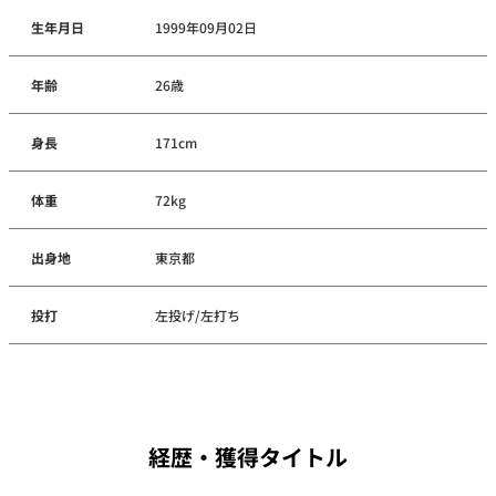
生年月日
1999年09月02日
年齢
26歳
身長
171cm
体重
72kg
出身地
東京都
投打
左投げ/左打ち
経歴・獲得タイトル