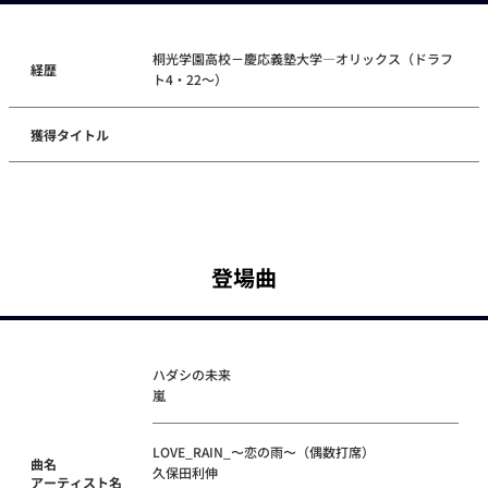
桐光学園高校－慶応義塾大学―オリックス（ドラフ
経歴
ト4・22～）
獲得タイトル
登場曲
ハダシの未来
嵐
LOVE_RAIN_〜恋の雨〜（偶数打席）
曲名
久保田利伸
アーティスト名