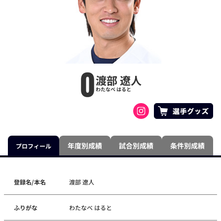
0
渡部 遼人
わたなべ はると
年度別成績
試合別成績
条件別成績
プロフィール
登録名/本名
渡部 遼人
ふりがな
わたなべ はると