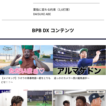
薬指に変わる約束（3,6打席）
DAISUKE ABE
BPB DX コンテンツ
【メイキング】ラオウの青春物語～愛をとりも
追っかけカメラ～西川龍馬選手～
どせ！！～