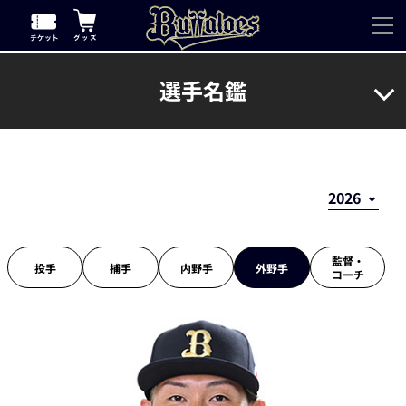
選手名鑑
監督・
投手
捕手
内野手
外野手
コーチ