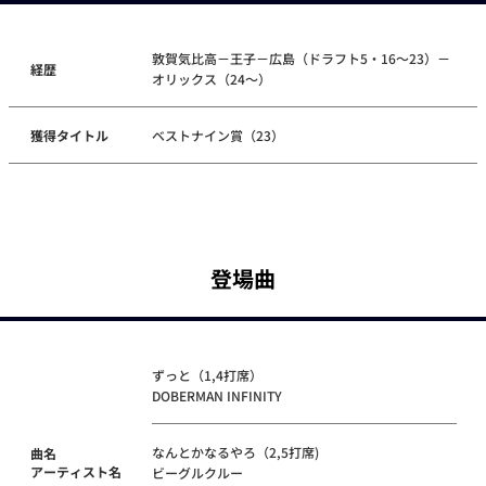
敦賀気比高－王子－広島（ドラフト5・16～23）－
経歴
オリックス（24～）
獲得タイトル
ベストナイン賞（23）
登場曲
ずっと（1,4打席）
DOBERMAN INFINITY
なんとかなるやろ（2,5打席)
曲名
アーティスト名
ビーグルクルー