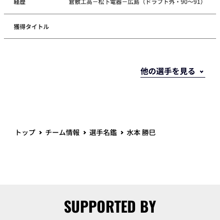
経歴
倉敷工高－松下電器－広島（ドラフト外・90～91）
獲得タイトル
トップ
チーム情報
選手名鑑
水本 勝巳
SUPPORTED BY