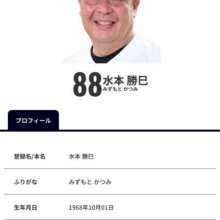
88
水本 勝巳
みずもと かつみ
プロフィール
登録名/本名
水本 勝巳
ふりがな
みずもと かつみ
生年月日
1968年10月01日