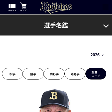
選手名鑑
監督・
投手
捕手
内野手
外野手
コーチ