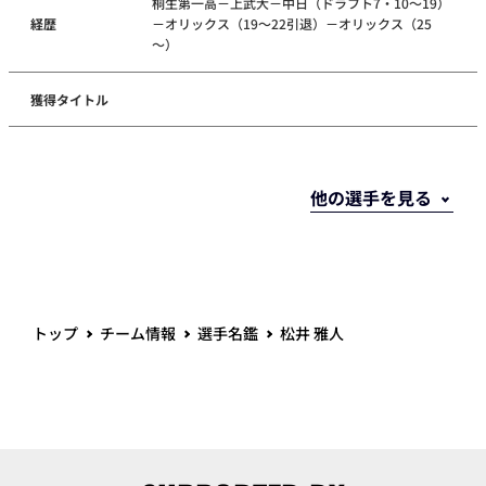
桐生第一高－上武大－中日（ドラフト7・10～19）
経歴
－オリックス（19～22引退）－オリックス（25
～）
獲得タイトル
トップ
チーム情報
選手名鑑
松井 雅人