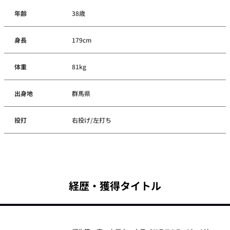
年齢
38歳
身長
179cm
体重
81kg
出身地
群馬県
投打
右投げ/左打ち
経歴・獲得タイトル