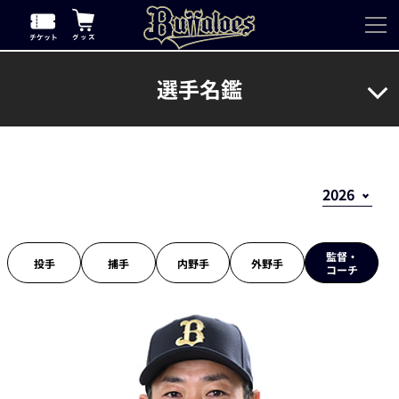
選手名鑑
監督・
投手
捕手
内野手
外野手
コーチ