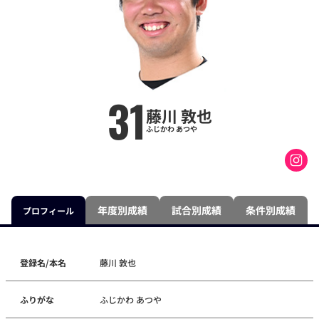
31
藤川 敦也
ふじかわ あつや
年度別成績
試合別成績
条件別成績
プロフィール
登録名/本名
藤川 敦也
ふりがな
ふじかわ あつや