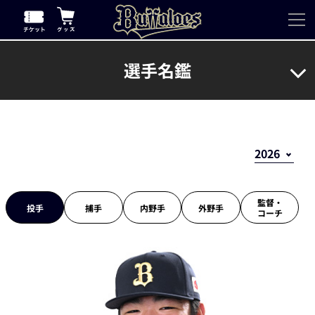
選手名鑑
監督・
投手
捕手
内野手
外野手
コーチ