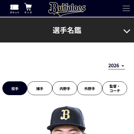
選手名鑑
監督・
投手
捕手
内野手
外野手
コーチ