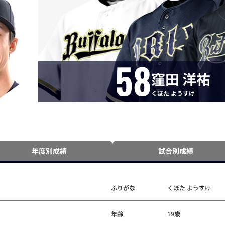
58
窪田 洋祐
くぼた ようすけ
年度別成績
試合別成績
ふりがな
くぼた ようすけ
年齢
19歳