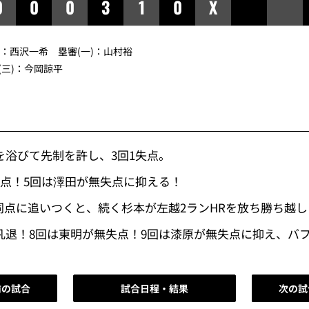
0
0
0
3
1
0
X
審：西沢一希 塁審(一)：山村裕
(三)：今岡諒平
を浴びて先制を許し、3回1失点。
失点！5回は澤田が無失点に抑える！
で同点に追いつくと、続く杉本が左越2ランHRを放ち勝ち越
凡退！8回は東明が無失点！9回は漆原が無失点に抑え、バ
前の試合
試合日程・結果
次の試