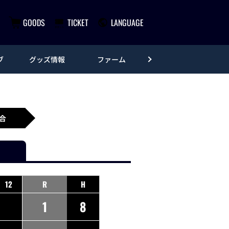
GOODS
TICKET
LANGUAGE
ブ
グッズ情報
ファーム
エンタメ
合
12
R
H
1
8