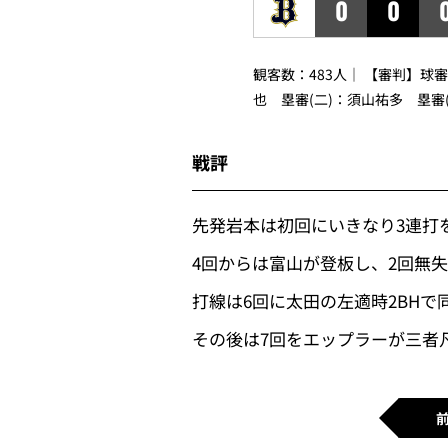
0
0
観客数：483人｜ 【審判】球
也 塁審(二)：須山祐多 塁審
戦評
先発岩本は初回にいきなり3連打
4回からは富山が登板し、2回無
打線は6回に太田の左適時2BH
その後は7回をエップラーが三者