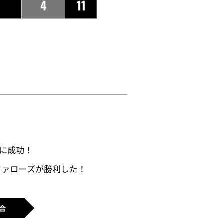
4
11
しに成功！
ファローズが勝利した！
合