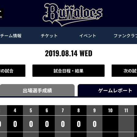
チーム情報
チケット
イベント
ファンクラ
2019.08.14 WED
前の試合
試合日程・結果
次の試
出場選手
成績
ゲーム
レポート
3
4
5
6
7
8
9
10
11
0
0
0
0
0
0
0