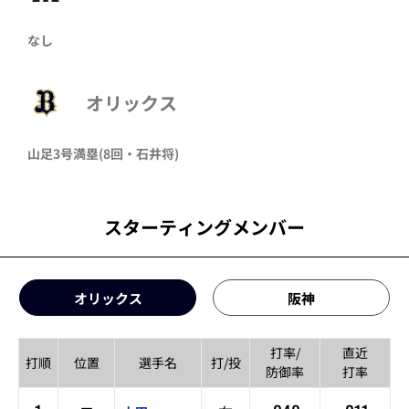
なし
オリックス
山足
3号満塁
(8回・
石井将
)
スターティングメンバー
オリックス
阪神
打率/
直近
打順
位置
選手名
打/投
防御率
打率