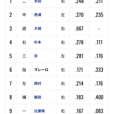
1
.248
.211
二
右
太田
2
.270
.235
中
左
西浦
3
.667
-
遊
右
大城
4
.278
.111
右
右
杉本
5
.281
.176
三
左
宗
6
.171
.333
指
右
マレーロ
7
.214
.176
左
右
西村
8
.183
.400
捕
右
飯田
9
.167
.083
一
右
比屋根