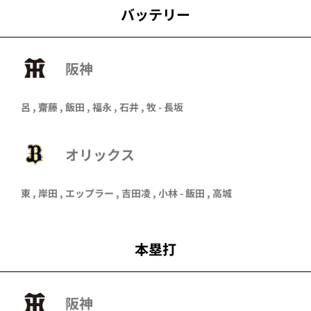
バッテリー
阪神
呂 , 齋藤 , 飯田 , 福永 , 石井 , 牧 - 長坂
オリックス
東
,
岸田
,
エップラー
, 吉田凌 ,
小林
- 飯田 ,
高城
本塁打
阪神