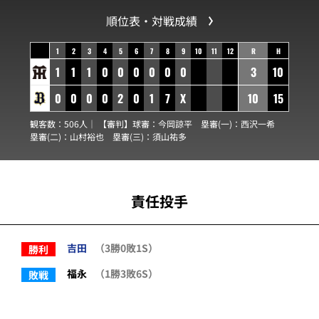
順位表・対戦成績
1
2
3
4
5
6
7
8
9
10
11
12
R
H
1
1
1
0
0
0
0
0
0
3
10
0
0
0
0
2
0
1
7
X
10
15
観客数：506人｜ 【審判】球審：
今岡諒平
塁審(一)：
西沢一希
塁審(二)：
山村裕也
塁審(三)：
須山祐多
責任投手
吉田
（3勝0敗1S）
勝利
福永
（1勝3敗6S）
敗戦