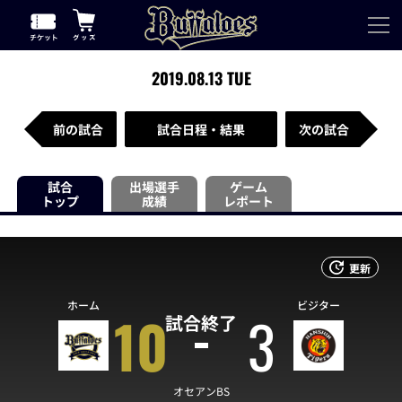
2019.08.13 TUE
前の試合
試合日程・結果
次の試合
試合
出場選手
ゲーム
トップ
成績
レポート
更新
ホーム
ビジター
10
3
試合終了
オセアンBS