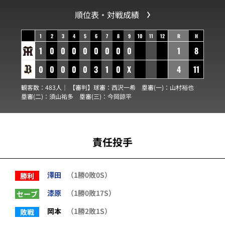
順位表・対戦成績
1
2
3
4
5
6
7
8
9
10
11
12
R
H
1
0
0
0
0
0
0
0
0
1
8
0
0
0
0
0
3
1
0
X
4
11
観客数：483人｜ 【審判】球審：
西沢一希
塁審(一)：
山村裕也
塁審(二)：
須山祐多
塁審(三)：
今岡諒平
責任投手
澤田
（1勝0敗0S）
勝利
漆原
（1勝0敗17S）
セーブ
岡本
（1勝2敗1S）
敗戦