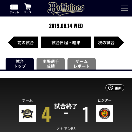
2019.08.14 WED
前の試合
試合日程・結果
次の試合
試合
出場選手
ゲーム
トップ
成績
レポート
更新
ホーム
ビジター
4
1
試合終了
オセアンBS