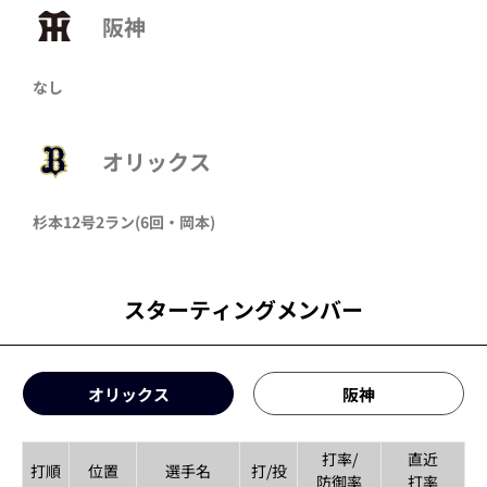
阪神
なし
オリックス
杉本
12号2ラン
(6回・
岡本
)
スターティングメンバー
オリックス
阪神
打率/
直近
打順
位置
選手名
打/投
防御率
打率