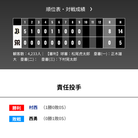
順位表・対戦成績
1
2
3
4
5
6
7
8
9
10
11
12
R
H
5
1
0
0
1
1
0
0
0
8
14
0
0
0
0
0
0
0
0
0
0
5
観客数：4,233人｜ 【審判】球審：
松尾虎太郎
塁審(一)：
正木雄
大
塁審(二)：
塁審(三)：
下村晃太郎
責任投手
村西
（1勝0敗0S）
勝利
西勇
（0勝1敗0S）
敗戦