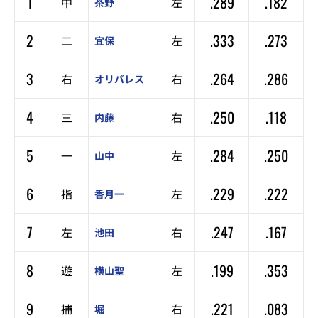
1
.289
.182
中
左
茶野
2
.333
.273
二
左
宜保
3
.264
.286
右
右
オリバレス
4
.250
.118
三
右
内藤
5
.284
.250
一
左
山中
6
.229
.222
指
左
香月一
7
.247
.167
左
右
池田
8
.199
.353
遊
左
横山聖
9
.221
.083
捕
右
堀