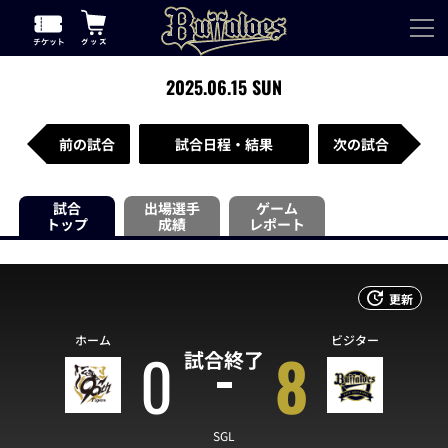
2025.06.15 SUN
前の試合
試合日程・結果
次の試合
試合
出場選手
ゲーム
トップ
成績
レポート
更新
ホーム
ビジター
0
8
試合終了
SGL