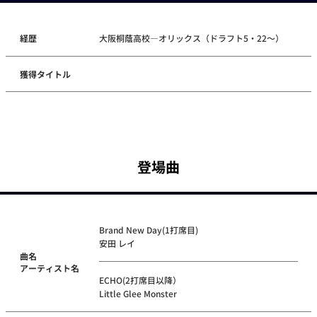
経歴
大阪桐蔭高校―オリックス（ドラフト5・22～）
獲得タイトル
登場曲
Brand New Day(1打席目)
安田 レイ
曲名
アーティスト名
ECHO(2打席目以降）
Little Glee Monster