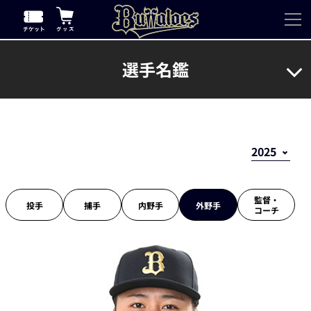
選手名鑑
監督・
投手
捕手
内野手
外野手
コーチ