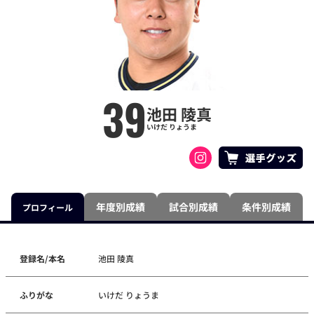
39
池田 陵真
いけだ りょうま
年度別成績
試合別成績
条件別成績
プロフィール
登録名/本名
池田 陵真
ふりがな
いけだ りょうま