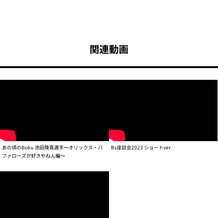
関連動画
あの頃のBoku 池田陵真選手〜オリックス・バ
Bs座談会2023 ショートver.
ファローズが好きやねん編〜