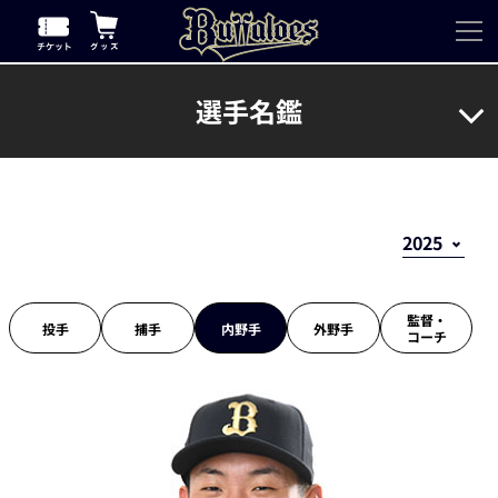
選手名鑑
監督・
投手
捕手
内野手
外野手
コーチ