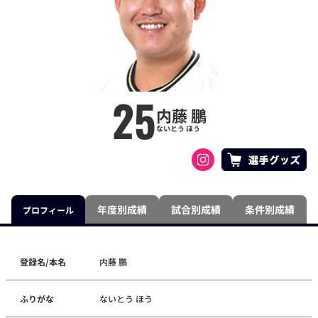
25
内藤 鵬
ないとう ほう
年度別成績
試合別成績
条件別成績
プロフィール
登録名/本名
内藤 鵬
ふりがな
ないとう ほう