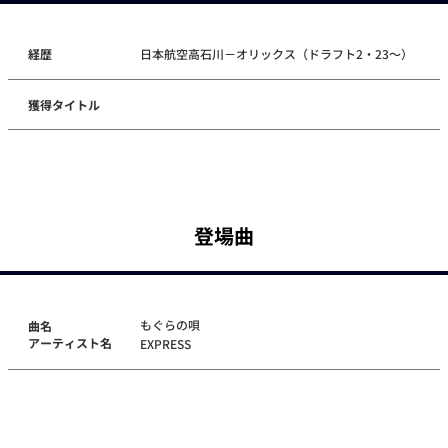
経歴
日本航空高石川－オリックス（ドラフト2・23～）
獲得タイトル
登場曲
もぐらの唄
曲名
アーティスト名
EXPRESS