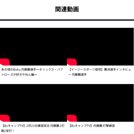
関連動画
あの頃のBoku 内藤鵬選手〜オリックス・バフ
【イージースポーツ提供】舞洲選手インタビュ
ァローズが好きやねん編〜
ー 内藤鵬選手
【BsキャンプTV】2月23日練習試合 内藤鵬 2打
【BsキャンプTV】内藤鵬 打撃練習
数2安打！