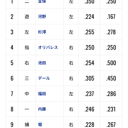
1
.350
.250
二
左
宜保
2
.224
.167
遊
左
河野
3
.255
.278
左
左
杉澤
4
.250
.250
指
右
オリバレス
5
.254
.500
右
右
池田
6
.305
.450
三
右
デール
7
.237
.286
中
左
福田
8
.246
.231
一
右
内藤
9
.228
.267
捕
右
堀