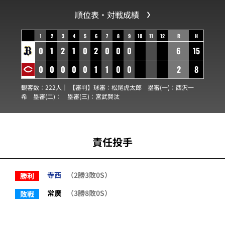
順位表・対戦成績
1
2
3
4
5
6
7
8
9
10
11
12
R
H
0
1
2
1
0
2
0
0
0
6
15
0
0
0
0
0
1
1
0
0
2
8
観客数：222人｜ 【審判】球審：
松尾虎太郎
塁審(一)：
西沢一
希
塁審(二)：
塁審(三)：
宮武賢汰
責任投手
寺西
（2勝3敗0S）
勝利
常廣
（3勝8敗0S）
敗戦