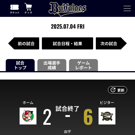
2025.07.04 FRI
前の試合
試合日程・結果
次の試合
試合
出場選手
ゲーム
トップ
成績
レポート
更新
ホーム
ビジター
2
6
試合終了
由宇