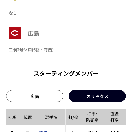
なし
広島
二俣
2号ソロ
(6回・
寺西
)
スターティングメンバー
広島
オリックス
打率/
直近
打順
位置
選手名
打/投
防御率
打率