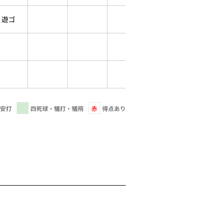
遊ゴ
安打
四死球・犠打・犠飛
赤
得点あり