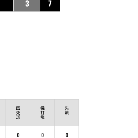
3
7
四
犠
失
死
打
策
球
飛
0
0
0