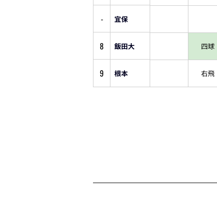
-
宜保
8
飯田大
四球
9
根本
右飛