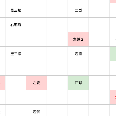
見三振
二ゴ
右邪飛
左越２
空三振
遊直
本
左安
四球
振
遊併