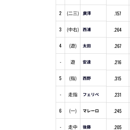
2
(
二
三
)
.157
廣澤
3
(
中
右
)
.264
西浦
4
(
遊
)
.267
太田
-
遊
.216
安達
5
(
指
)
.315
西野
-
走
指
.231
フェリペ
6
(
一
)
.245
マレーロ
-
走
中
.205
後藤