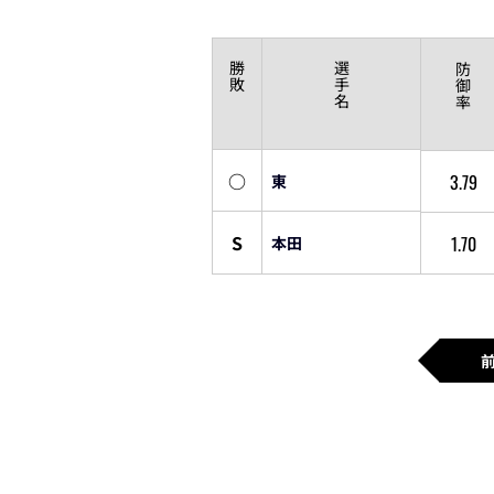
勝
選
防
敗
手
御
名
率
○
3.79
東
S
1.70
本田