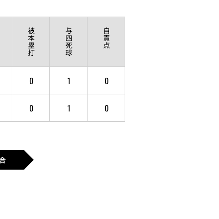
被
与
自
本
四
責
塁
死
点
打
球
0
1
0
0
1
0
合