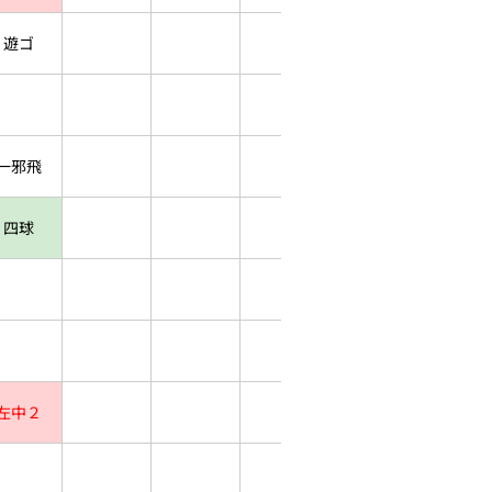
遊ゴ
一邪飛
四球
左中２