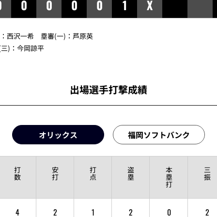
0
0
0
0
0
1
X
審：
西沢一希
塁審(一)：
芦原英
三)：
今岡諒平
出場選手打撃成績
オリックス
福岡ソフトバンク
打
安
打
盗
本
三
数
打
点
塁
塁
振
打
4
2
1
2
0
2