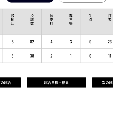
投
投
被
奪
失
打
球
球
安
三
点
者
回
数
打
振
6
82
4
3
0
23
3
38
2
1
0
11
前の試合
試合日程・結果
次の試