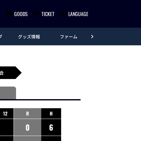
GOODS
TICKET
LANGUAGE
ブ
グッズ情報
ファーム
エンタメ
合
12
R
H
0
6