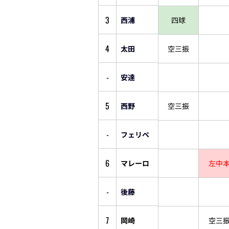
3
西浦
四球
4
太田
空三振
-
安達
5
西野
空三振
-
フェリペ
6
マレーロ
左中
-
後藤
7
岡崎
空三