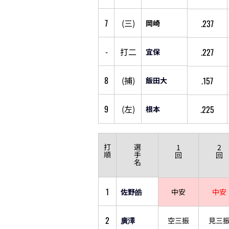
7
(
三
)
.237
岡崎
-
打
二
.227
宜保
8
(
捕
)
.157
飯田大
9
(
左
)
.225
根本
打
選
1
2
順
手
回
回
名
1
佐野皓
中安
中安
2
廣澤
空三振
見三