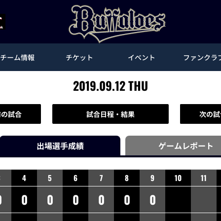
チーム情報
チケット
イベント
ファンクラ
2019.09.12 THU
前の試合
試合日程・結果
次の試
出場選手
成績
ゲーム
レポート
3
4
5
6
7
8
9
10
11
0
0
0
0
0
0
0