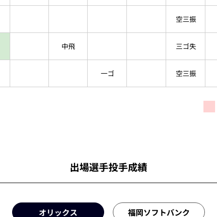
空三振
中飛
三ゴ失
一ゴ
空三振
出場選手投手成績
オリックス
福岡ソフトバンク