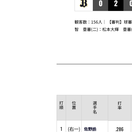
0
2
観客数：156人｜ 【審判】球
智
塁審(二)：
松本大輝
塁審(
打
位
選
打
順
置
手
率
名
1
(
右
一
)
.286
佐野皓