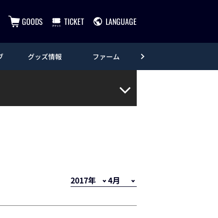
GOODS
TICKET
LANGUAGE
ブ
グッズ情報
ファーム
エンタメ