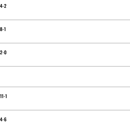
4-2
8-1
2-0
11-1
4-6