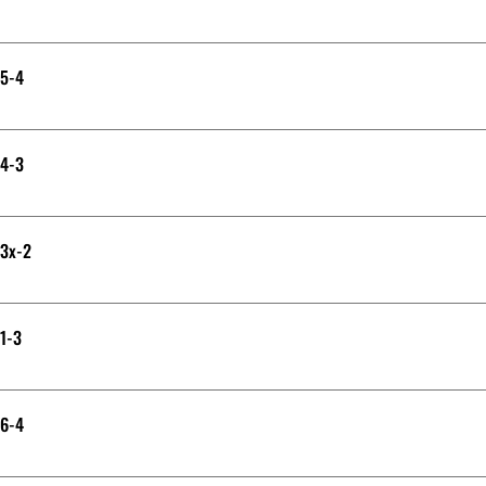
5-4
4-3
3x-2
1-3
6-4