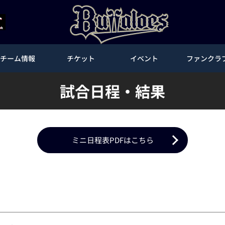
チーム情報
チケット
イベント
ファンクラ
試合日程・結果
ミニ日程表PDFはこちら