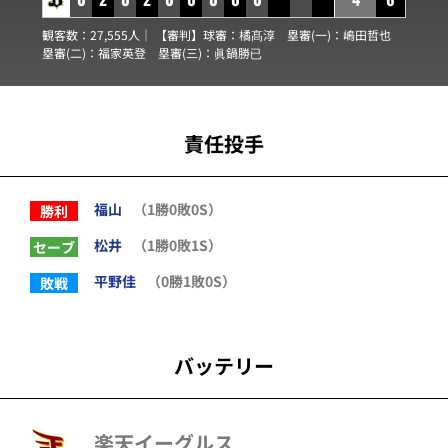
観客数：27,555人｜ 【審判】球審：
橘髙淳
塁審(一)：
嶋田哲也
塁審(二)：
福家英登
塁審(三)：
眞鍋勝已
責任投手
福山
（1勝0敗0S）
勝利
松井
（1勝0敗1S）
セーブ
平野佳
（0勝1敗0S）
敗戦
バッテリー
楽天イーグルス