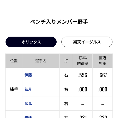
ベンチ入りメンバー野手
オリックス
楽天イーグルス
打率/
直近
位置
選手名
打
防御率
打率
.556
.667
右
伊藤
.000
.000
捕手
右
若月
–
–
右
伏見
.231
.222
右
安達