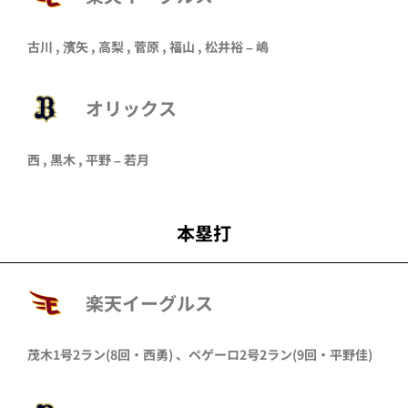
古川
,
濱矢
,
高梨
,
菅原
,
福山
, 松井裕 –
嶋
オリックス
西 ,
黒木
, 平野 –
若月
本塁打
楽天イーグルス
茂木
1号2ラン
(8回・
西勇
)
、
ペゲーロ
2号2ラン
(9回・
平野佳
)