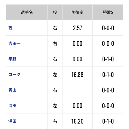
選手名
投
防御率
勝敗S
2.57
0-0-0
右
西
0.00
0-0-0
右
吉田一
9.00
0-1-0
右
平野
16.88
0-1-0
左
コーク
–
0-0-0
右
青山
0.00
0-0-0
左
海田
16.20
0-1-0
右
澤田