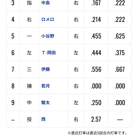
3
.167
.222
指
右
中島
4
.214
.222
右
右
ロメロ
5
.455
.625
一
右
小谷野
6
.444
.375
左
左
Ｔ-岡田
7
.556
.667
三
右
伊藤
8
.000
.000
捕
右
若月
9
.250
.000
中
左
駿太
–
2.57
—
投
右
西
※直近打率は直近5試合の打率です。