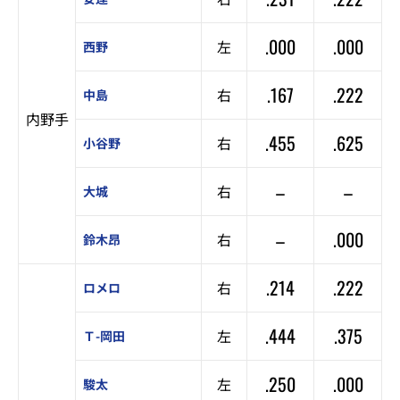
.000
.000
左
西野
.167
.222
右
中島
内野手
.455
.625
右
小谷野
–
–
右
大城
–
.000
右
鈴木昂
.214
.222
右
ロメロ
.444
.375
左
Ｔ-岡田
.250
.000
左
駿太