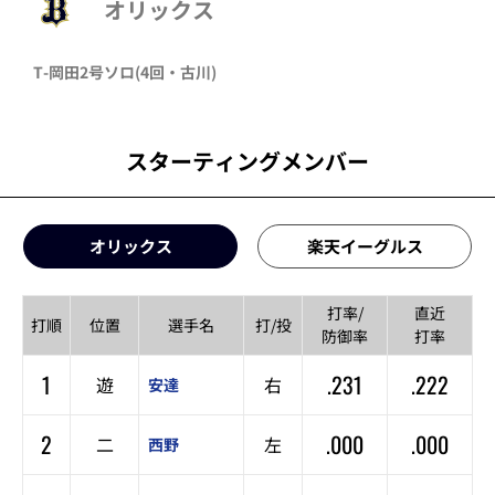
オリックス
T-岡田
2号ソロ
(4回・
古川
)
スターティングメンバー
オリックス
楽天イーグルス
打率/
直近
打順
位置
選手名
打/投
防御率
打率
1
.231
.222
遊
右
安達
2
.000
.000
二
左
西野