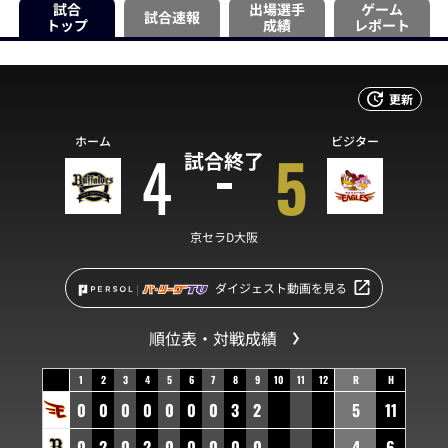
試合
出場選手
ゲーム
試合速報
トップ
成績
レポート
更新
ホーム
ビジター
4
5
試合終了
京セラD大阪
ダイジェスト動画を見る
順位表・対戦成績
1
2
3
4
5
6
7
8
9
10
11
12
R
H
0
0
0
0
0
0
0
3
2
5
11
0
2
0
2
0
0
0
0
0
4
6