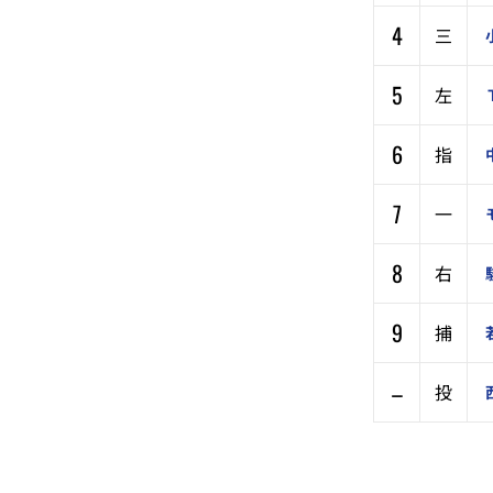
4
三
5
左
6
指
7
一
8
右
9
捕
–
投