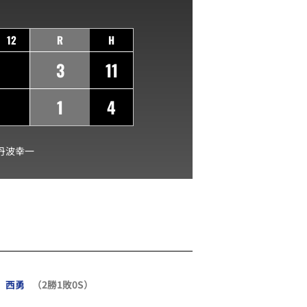
12
R
H
3
11
1
4
丹波幸一
西勇
（2勝1敗0S）