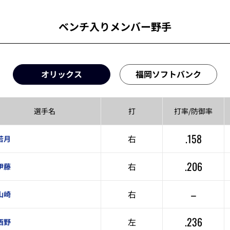
ベンチ入りメンバー野手
オリックス
福岡ソフトバンク
選手名
打
打率/
防御率
.158
右
若月
.206
右
伊藤
–
右
山崎
.236
左
西野