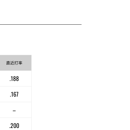
直近
打率
.188
.167
–
.200