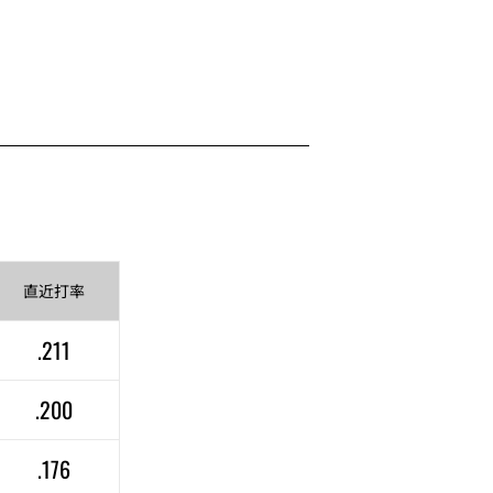
直近
打率
.211
.200
.176