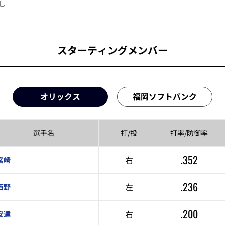
し
スターティングメンバー
オリックス
福岡ソフトバンク
選手名
打/投
打率/
防御率
.352
右
宮崎
.236
左
西野
.200
右
安達