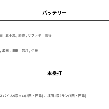
バッテリー
田
,
五十嵐
,
岩嵜
,
サファテ
–
高谷
,
海田
,
澤田
–
若月
,
伊藤
本塁打
スパイネ
4号ソロ
(2回・
西勇
)
、
福田
1号2ラン
(7回・
西勇
)