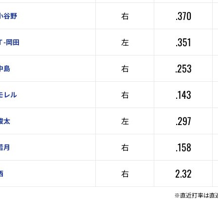
.370
右
小谷野
.351
左
Ｔ-岡田
.253
右
中島
.143
右
モレル
.297
左
駿太
.158
右
若月
2.32
右
西
※直近打率は直