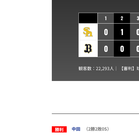
1
2
0
1
0
0
観客数：22,293人｜ 【審判】
中田
（2勝2敗0S）
勝利