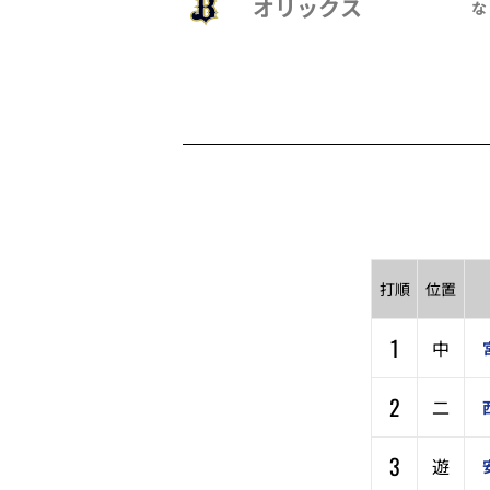
オリックス
な
打順
位置
1
中
2
二
3
遊