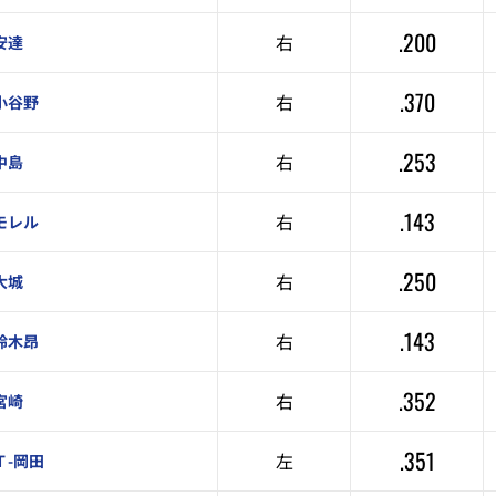
.200
右
安達
.370
右
小谷野
.253
右
中島
.143
右
モレル
.250
右
大城
.143
右
鈴木昂
.352
右
宮崎
.351
左
Ｔ-岡田