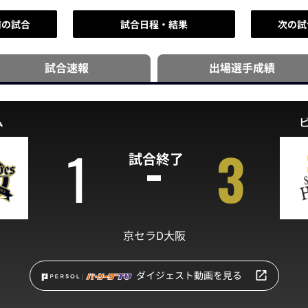
前の試合
試合日程・結果
次の試
試合速報
出場選手
成績
ム
1
3
試合終了
京セラD大阪
ダイジェスト動画を見る