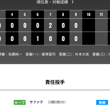
順位表・対戦成績
3
4
5
6
7
8
9
10
11
0
0
0
0
2
0
0
0
0
0
1
0
0
0
球審：
佐藤純一
塁審(一)：
飯塚富司
塁審(二)：
杉本大成
塁審(三)：
責任投手
サファテ
（0勝0敗9S）
セーブ
敗戦