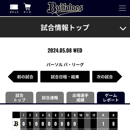
試合情報トップ
2024.05.08 WED
パーソル パ・リーグ
前の試合
試合日程・結果
次の試合
試合
出場選手
ゲーム
試合速報
トップ
成績
レポート
1
2
3
4
5
6
7
8
9
10
11
12
R
H
0
1
0
0
0
0
0
0
0
1
8