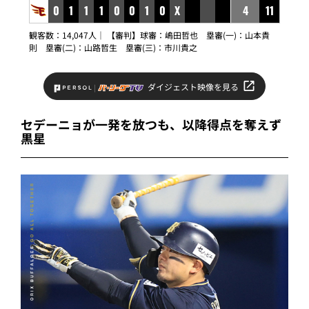
0
1
1
1
0
0
1
0
X
4
11
観客数：14,047人｜ 【審判】球審：嶋田哲也 塁審(一)：山本貴
則 塁審(二)：山路哲生 塁審(三)：市川貴之
ダイジェスト映像を見る
セデーニョが一発を放つも、以降得点を奪えず
黒星