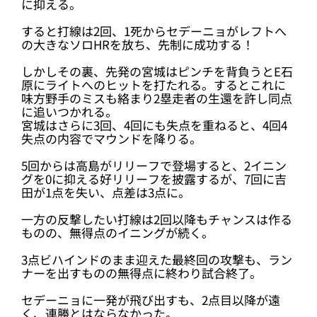
に抑える。
すると打線は2回、1死からセデーニョがレフトへ
の大きなソロHRを放ち、先制に成功する！
しかしその裏、先発の宮城はピンチを背負うとE石
原にライトへのヒットを打たれる。するとこれに
味方野手のミスも絡まり2塁走者の生還を許し同点
に追いつかれる。
宮城はさらに3回、4回にも失点を重ねると、4回4
失点の内容でマウンドを降りる。
5回からは高島がリリーフで登場すると、2イニン
グを0に抑える好リリーフを披露するが、7回に吉
田が1点を失い、点差は3点に。
一方の反撃したい打線は2回以降もチャンスは作る
ものの、無得点のイニングが続く。
3点ビハインドのまま迎えた最終回の攻撃も、ラン
ナーを出すものの無得点に終わり試合終了。
セデーニョに一発が飛び出すも、2点目以降が遠
く、連勝とはならなかった。