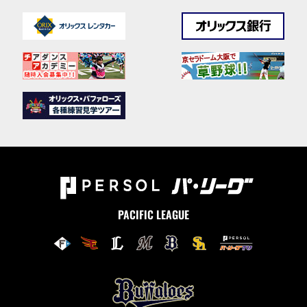
PACIFIC LEAGUE