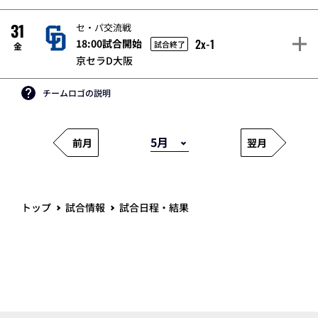
31
セ・パ交流戦
2x-1
18:00試合開始
試合終了
金
京セラD大阪
チームロゴの説明
前月
翌月
トップ
試合情報
試合日程・結果