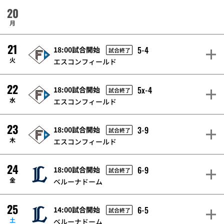
20
月
21
5-4
18:00試合開始
試合終了
火
エスコンフィールド
22
5x-4
18:00試合開始
試合終了
水
エスコンフィールド
23
3-9
18:00試合開始
試合終了
木
エスコンフィールド
24
6-9
18:00試合開始
試合終了
金
ベルーナドーム
25
6-5
14:00試合開始
試合終了
土
ベルーナドーム