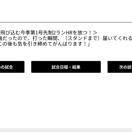
へ飛び込む今季第1号先制2ランHRを放つ！＞
触だったので、打った瞬間、（スタンドまで）届いてくれる
この後も気を引き締めてがんばります！」
前の試合
試合日程・結果
次の試