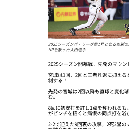
2025シーズンパ・リーグ第1号となる先制の
HRを放った太田選手
2025シーズン開幕戦。先発のマウ
宮城は1回、2回と三者凡退に抑える
制する！
先発の宮城は2回以降も直球と変化
む。
8回に初安打を許し1点を奪われるも
がピンチを招くと痛恨の同点打を浴
2-2で迎えた9回裏の攻撃。2死2