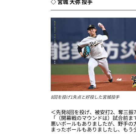
◇ 宮城 大弥 投手
8回を投げ1失点と好投した宮城投手
＜先発8回を投げ、被安打2、奪三振7
「（開幕戦のマウンドは）試合前ま
悪いボールもありましたが、野手の
まったボールもありましたし、もう