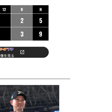
12
R
H
2
5
3
9
映像を見る