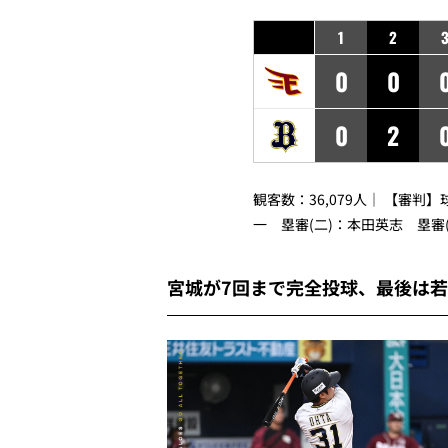
1
2
0
0
0
2
観客数：36,079人｜ 【審判
一 塁審(二)：本田英志 塁審
宮城が7回まで完全投球、最後は