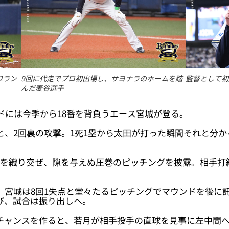
2ラン
9回に代走でプロ初出場し、サヨナラのホームを踏
監督として初
んだ麦谷選手
ンドには今季から18番を背負うエース宮城が登る。
と、2回裏の攻撃。1死1塁から太田が打った瞬間それと分か
球を織り交ぜ、隙を与えぬ圧巻のピッチングを披露。相手打
、宮城は8回1失点と堂々たるピッチングでマウンドを後に
び、試合は振り出しへ。
塁のチャンスを作ると、若月が相手投手の直球を見事に左中間