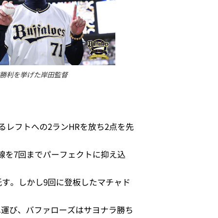
勝利を挙げた岸田監督
るレフトへの2ランHRを放ち2点を先
線を7回までパーフェクトに抑え込
託す。しかし9回に登板したマチャド
へ運び、バファローズはサヨナラ勝ち