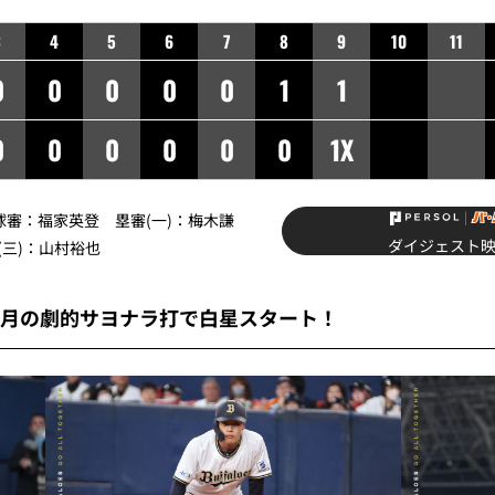
3
4
5
6
7
8
9
10
11
0
0
0
0
0
1
1
0
0
0
0
0
0
1X
】球審：福家英登 塁審(一)：梅木謙
ダイジェスト
(三)：山村裕也
若月の劇的サヨナラ打で白星スタート！