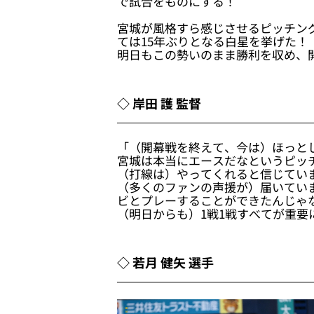
で試合をものにする！
宮城が風格すら感じさせるピッチン
ては15年ぶりとなる白星を挙げた！
明日もこの勢いのまま勝利を収め、
◇ 岸田 護 監督
「（開幕戦を終えて、今は）ほっと
宮城は本当にエースだなというピッ
（打線は）やってくれると信じてい
（多くのファンの声援が）届いてい
ビとプレーすることができたんじゃ
（明日からも）1戦1戦すべてが重
◇ 若月 健矢 選手