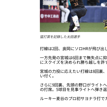
猛打賞を記録した太田選手
打線は2回、廣岡にソロHRが飛び出
一方先発の宮城は6回まで無失点に抑
にスクイズを決められ勝ち越しを許
宮城の力投に応えたい打線は8回裏、
い付く。
さらに9回裏、先頭の野口がライト
の打席。5球目を見事ライトへ弾き
ルーキー麦谷のプロ初サヨナラ打で