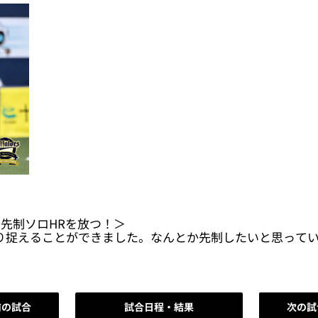
号先制ソロHRを放つ！＞
り捉えることができました。なんとか先制したいと思って
前の試合
試合日程・結果
次の試