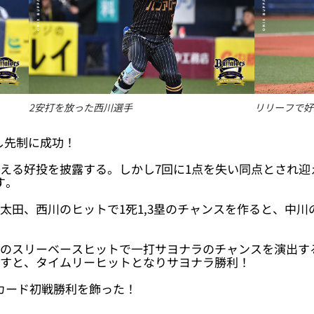
2安打を放った西川選手
リリーフで好
し先制に成功！
える好投を披露する。しかし7回に1点を失い同点とされ迎え
す。
太田、西川のヒットで1死1,3塁のチャンスを作ると、中川
へのスリーベースヒットで一打サヨナラのチャンスを演出す
返すと、タイムリーヒットとなりサヨナラ勝利！
カード初戦勝利を飾った！