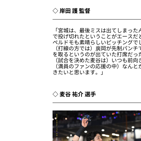
◇ 岸田 護 監督
「宮城は、最後ミスは出てしまった
で投げ切れたということがエースだ
ペルドモも素晴らしいピッチングで
（打線の方では）廣岡が先制パンチ
を取るというのが出ていた打席だっ
（試合を決めた麦谷は）いつも前向
（満員のファンの応援の中）なんと
きたいと思います。」
◇ 麦谷 祐介 選手