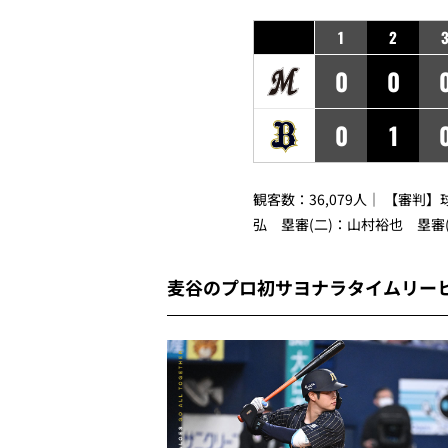
1
2
0
0
0
1
観客数：36,079人｜ 【審判
弘 塁審(二)：山村裕也 塁審
麦谷のプロ初サヨナラタイムリー