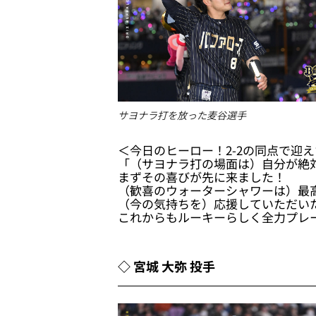
サヨナラ打を放った麦谷選手
＜今日のヒーロー！2-2の同点で迎
「（サヨナラ打の場面は）自分が絶
まずその喜びが先に来ました！
（歓喜のウォーターシャワーは）最
（今の気持ちを）応援していただい
これからもルーキーらしく全力プレ
◇ 宮城 大弥 投手