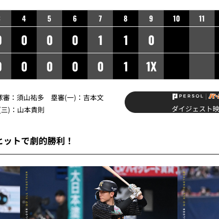
3
4
5
6
7
8
9
10
11
0
0
0
0
1
1
0
0
0
0
0
0
1
1X
】球審：須山祐多 塁審(一)：吉本文
ダイジェスト
(三)：山本貴則
ヒットで劇的勝利！