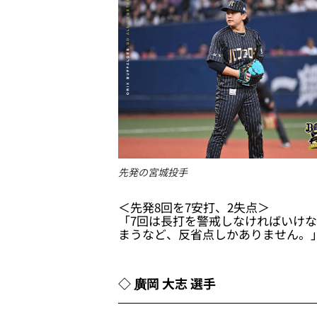
先発の宮城投手
＜先発8回を7安打、2失点＞
「7回は長打を警戒しなければいけ
まうなど、反省点しかありません。
◇ 廣岡 大志 選手