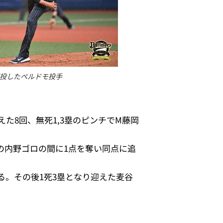
投したペルドモ投手
た8回、無死1,3塁のピンチでM藤岡
の内野ゴロの間に1点を奪い同点に追
る。その後1死3塁となり迎えた麦谷