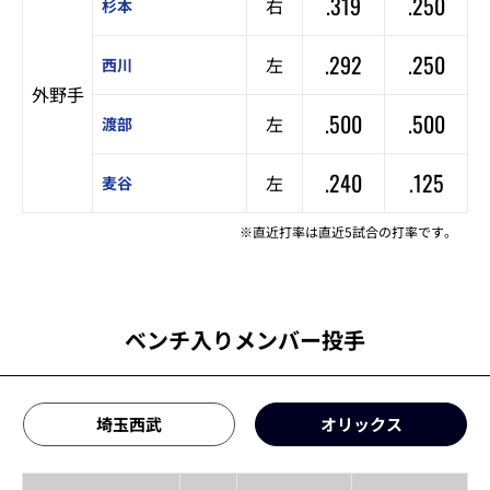
.319
.250
右
杉本
.292
.250
左
西川
外野手
.500
.500
左
渡部
.240
.125
左
麦谷
※直近打率は直近5試合の打率です。
ベンチ入りメンバー投手
埼玉西武
オリックス