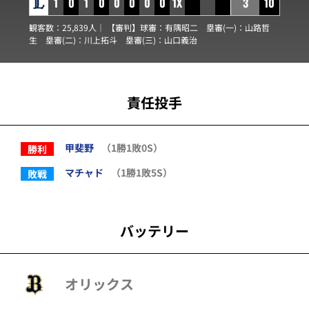
1
0
1
0
0
0
0
0
1X
3
10
観客数：25,839人｜ 【審判】球審：
有隅昭二
塁審(一)：
山路哲
生
塁審(二)：
川上拓斗
塁審(三)：
山口義治
責任投手
甲斐野
（1勝1敗0S）
勝利
マチャド
（1勝1敗5S）
敗戦
バッテリー
オリックス