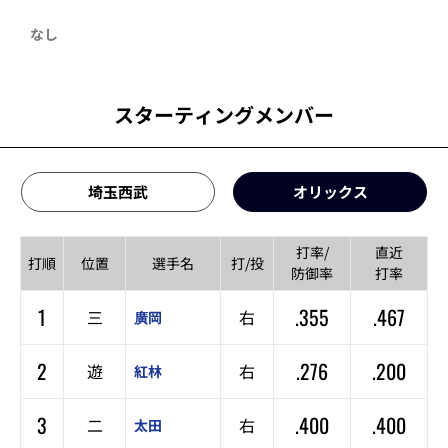
なし
スターティングメンバー
埼玉西武
オリックス
打率/
直近
打順
位置
選手名
打/投
防御率
打率
1
.355
.467
三
右
廣岡
2
.276
.200
遊
右
紅林
3
.400
.400
二
右
太田