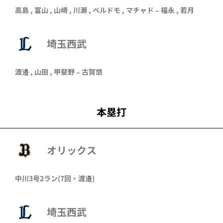
高島
,
富山
,
山崎
,
川瀬
,
ペルドモ
,
マチャド
–
福永
,
若月
埼玉西武
渡邉
,
山田
,
甲斐野
–
古賀悠
本塁打
オリックス
中川
3号2ラン
(7回・
渡邉
)
埼玉西武