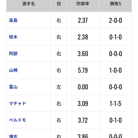
選手名
投
防御率
勝敗S
2.37
2-0-0
右
高島
2.38
0-1-0
右
椋木
3.60
0-0-0
右
阿部
5.79
1-0-0
右
山崎
0.00
0-0-0
左
富山
3.09
1-1-5
右
マチャド
3.72
0-1-0
右
ペルドモ
3.86
0-0-0
右
博志