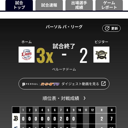
試合
出場選手
ゲーム
試合速報
トップ
成績
レポート
パーソル パ・リーグ
更新
ホーム
ビジター
3x
2
試合終了
ベルーナドーム
ダイジェスト動画を見る
順位表・対戦成績
1
2
3
4
5
6
7
8
9
10
11
12
R
H
0
0
0
0
0
0
2
0
0
2
7