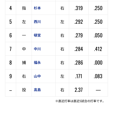
4
.319
.250
指
右
杉本
5
.292
.250
左
左
西川
6
.279
.050
一
右
頓宮
7
.284
.412
中
右
中川
8
.286
.000
捕
右
福永
9
.171
.083
右
左
山中
–
2.37
—
投
右
高島
※直近打率は直近5試合の打率です。