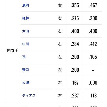
.355
.467
右
廣岡
.276
.200
右
紅林
.400
.400
右
太田
.284
.412
右
中川
内野手
.200
.105
左
宗
.200
–
左
野口
.167
.000
右
大城
.237
.118
右
ディアス