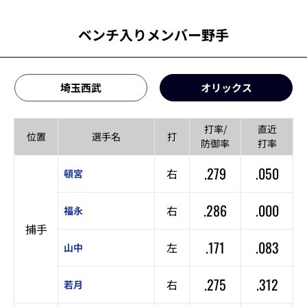
ベンチ入りメンバー野手
埼玉西武
オリックス
打率/
直近
位置
選手名
打
防御率
打率
.279
.050
右
頓宮
.286
.000
右
福永
捕手
.171
.083
左
山中
.275
.312
右
若月