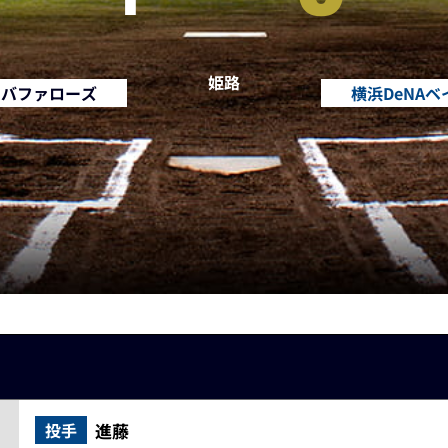
姫路
・バファローズ
横浜DeNA
進藤
投手