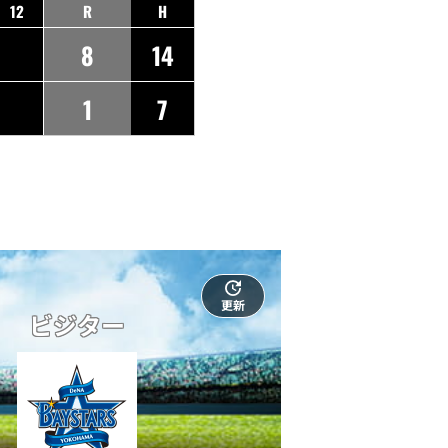
12
R
H
8
14
1
7
更新
ビジター