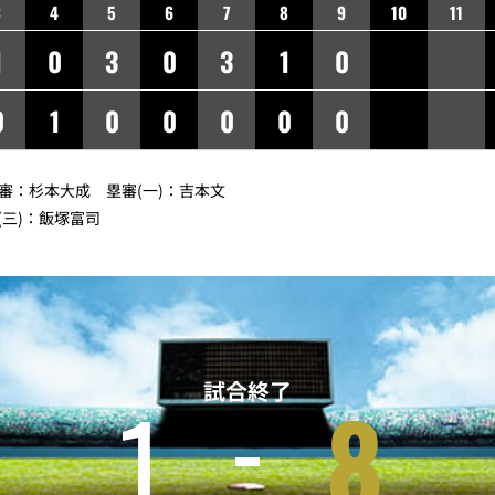
3
4
5
6
7
8
9
10
11
1
0
3
0
3
1
0
0
1
0
0
0
0
0
球審：杉本大成 塁審(一)：吉本文
(三)：飯塚富司
試合終了
1
8