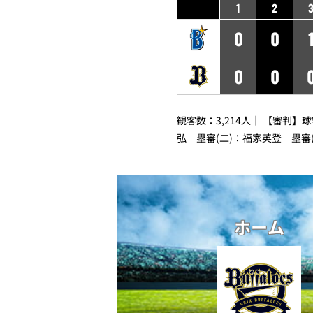
1
2
0
0
0
0
観客数：3,214人｜ 【審判】
弘 塁審(二)：福家英登 塁審
ホーム