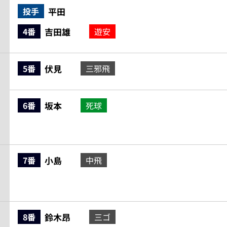
平田
投手
吉田雄
4番
遊安
伏見
5番
三邪飛
坂本
6番
死球
小島
7番
中飛
鈴木昂
8番
三ゴ