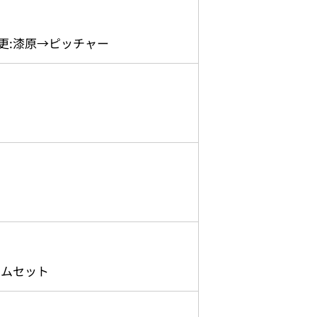
変更:漆原→ピッチャー
ームセット