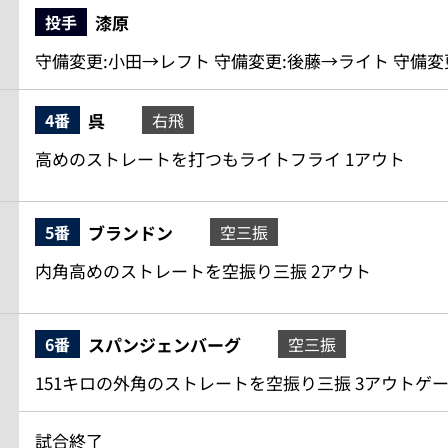
漆原
投手
守備変更:小田→レフト 守備変更:後藤→ライト 守備
呉
4番
右飛
高めのストレートを打つもライトフライ 1アウト
ブランドン
5番
空三振
内角高めのストレートを空振り三振 2アウト
スパンジェンバーグ
6番
空三振
151キロの外角のストレートを空振り三振 3アウトゲ
試合終了