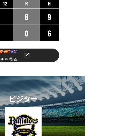
12
R
H
8
9
0
6
動画を見る
ビジター