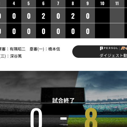
3
4
5
6
7
8
9
10
11
0
0
0
2
0
2
0
0
0
0
0
0
0
0
】球審：有隅昭二 塁審(一)：橋本信
ダイジェスト
(三)：深谷篤
試合終了
0
8