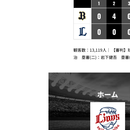
1
2
0
4
0
0
観客数：13,119人｜ 【審判
治 塁審(二)：岩下健吾 塁審
ホーム