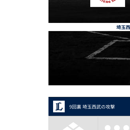
埼玉
9回裏 埼玉西武の攻撃