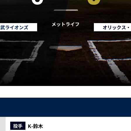
メットライフ
西武ライオンズ
オリックス・
K-鈴木
投手