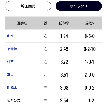
埼玉西武
オリックス
選手名
投
防御率
勝敗S
1.94
8-5-0
右
山本
2.45
0-2-10
右
平野佳
3.72
1-0-1
右
村西
3.51
2-0-0
左
富山
3.98
0-0-2
右
K-鈴木
3.54
1-1-2
右
ヒギンス