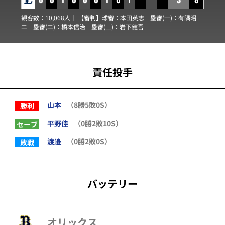
観客数：10,068人｜ 【審判】球審：
本田英志
塁審(一)：
有隅昭
二
塁審(二)：
橋本信治
塁審(三)：
岩下健吾
責任投手
山本
（8勝5敗0S）
勝利
平野佳
（0勝2敗10S）
セーブ
渡邉
（0勝2敗0S）
敗戦
バッテリー
オリックス