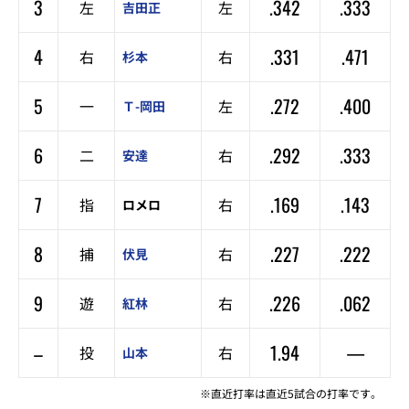
3
.342
.333
左
左
吉田正
4
.331
.471
右
右
杉本
5
.272
.400
一
左
Ｔ-岡田
6
.292
.333
二
右
安達
7
.169
.143
指
右
ロメロ
8
.227
.222
捕
右
伏見
9
.226
.062
遊
右
紅林
–
1.94
—
投
右
山本
※直近打率は直近5試合の打率です。