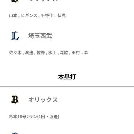
山本
,
ヒギンス
,
平野佳
–
伏見
埼玉西武
佐々木
,
渡邉
,
佐野
,
水上
,
森脇
,
田村
–
森
本塁打
オリックス
杉本
18号2ラン
(1回・
渡邉
)