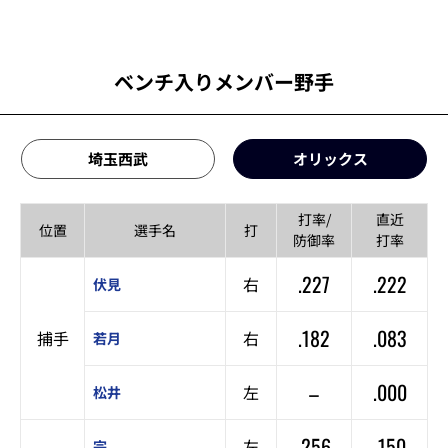
ベンチ入りメンバー野手
埼玉西武
オリックス
打率/
直近
位置
選手名
打
防御率
打率
.227
.222
右
伏見
.182
.083
捕手
右
若月
–
.000
左
松井
.256
.150
左
宗