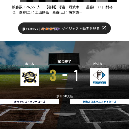
観客数：26,551人｜ 【審判】球審：丹波幸一 塁審(一)：山村裕
也 塁審(二)：土山剛弘 塁審(三)：梅木謙一
ダイジェスト動画を見る
試合終了
ホーム
ビジター
3
1
京セラD大阪
オリックス・バファローズ
北海道日本ハムファイターズ