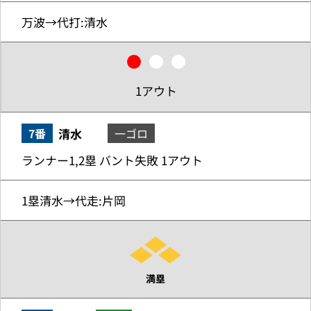
万波→代打:清水
1アウト
清水
7番
一ゴロ
ランナー1,2塁 バント失敗 1アウト
1塁清水→代走:片岡
満塁