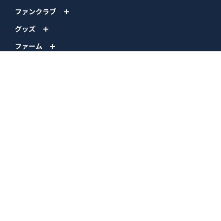
ファンクラブ
グッズ
ファーム
エンタメ
スタジアム
スポンサー
球団情報
問い合わせ
サイトポリシー
プロパティ規定
プライバシーポリシー
BPB DX