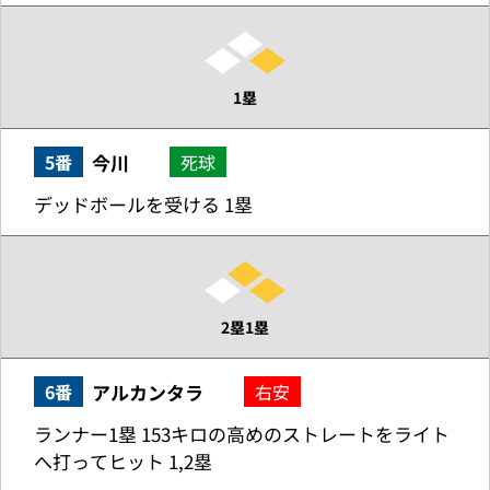
1塁
今川
5番
死球
デッドボールを受ける 1塁
2塁1塁
アルカンタラ
6番
右安
ランナー1塁 153キロの高めのストレートをライト
へ打ってヒット 1,2塁