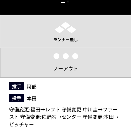
ー！
ランナー無し
ノーアウト
阿部
投手
本田
投手
守備変更:福田→レフト 守備変更:中川圭→ファー
スト 守備変更:佐野皓→センター 守備変更:本田→
ピッチャー