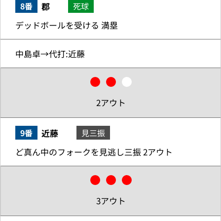
郡
8番
死球
デッドボールを受ける 満塁
中島卓→代打:近藤
2アウト
近藤
9番
見三振
ど真ん中のフォークを見逃し三振 2アウト
3アウト