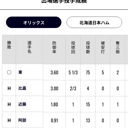
出場選手投手成績
オリックス
北海道日本ハム
勝
選
防
投
投
被
奪
敗
手
御
球
球
安
三
名
率
回
数
打
振
○
3.60
5 1/3
75
5
2
東
H
3.00
2/3
4
0
0
比嘉
H
1.80
1
15
1
1
近藤
H
0.91
1
13
0
0
阿部