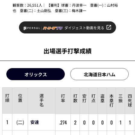
観客数：26,551人｜ 【審判】球審：
丹波幸一
塁審(一)：
山村裕
也
塁審(二)：
土山剛弘
塁審(三)：
梅木謙一
ダイジェスト動画を見る
出場選手打撃成績
オリックス
北海道日本ハム
打
位
選
打
打
安
打
盗
本
三
四
順
置
手
率
数
打
点
塁
塁
振
死
名
打
球
1
(
二
)
.274
2
0
0
0
0
1
1
安達