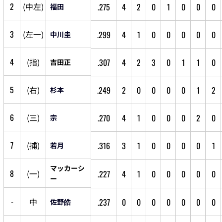
2
(
中
左
)
.275
4
2
0
1
0
0
0
福田
3
(
左
一
)
.299
4
1
0
0
0
0
0
中川圭
4
(
指
)
.307
4
2
3
0
1
1
0
吉田正
5
(
右
)
.249
2
0
0
0
0
1
2
杉本
6
(
三
)
.270
4
1
0
0
0
2
0
宗
7
(
捕
)
.316
3
1
0
0
0
0
1
若月
マッカーシ
8
(
一
)
.227
4
1
0
0
0
0
0
ー
-
中
.237
0
0
0
0
0
0
0
佐野皓