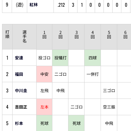
9
(
遊
)
.212
3
1
0
0
0
0
0
紅林
打
選
1
2
3
4
5
6
順
手
回
回
回
回
回
回
名
1
安達
投ゴロ
投犠打
四球
2
福田
中安
二ゴロ
一併打
3
中川圭
左飛
中飛
三ゴロ
4
吉田正
左本
二ゴロ
空三振
5
杉本
死球
死球
中飛