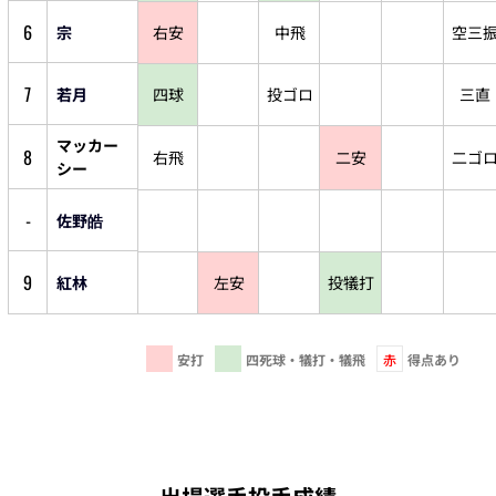
6
宗
右安
中飛
空三
7
若月
四球
投ゴロ
三直
マッカー
8
右飛
二安
二ゴ
シー
-
佐野皓
9
紅林
左安
投犠打
安打
四死球・犠打・犠飛
赤
得点あり