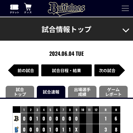
試合情報トップ
2024.06.04 TUE
前の試合
試合日程・結果
次の試合
試合
出場選手
ゲーム
試合速報
トップ
成績
レポート
1
2
3
4
5
6
7
8
9
10
11
12
R
H
0
0
1
0
0
0
0
0
0
1
6
0
0
0
0
1
0
1
1
X
3
8