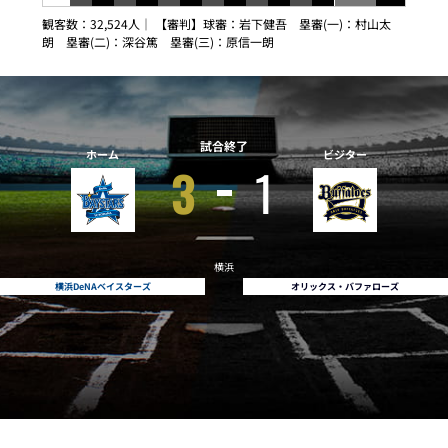
観客数：32,524人｜ 【審判】球審：岩下健吾 塁審(一)：村山太
朗 塁審(二)：深谷篤 塁審(三)：原信一朗
試合終了
ホーム
ビジター
3
1
横浜
横浜DeNAベイスターズ
オリックス・バファローズ