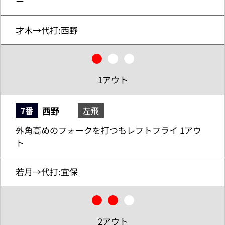
ー
才木→代打:西野
1アウト
西野
7番
左飛
外角高めのフォークを打つもレフトフライ 1アウ
ト
若月→代打:宜保
2アウト