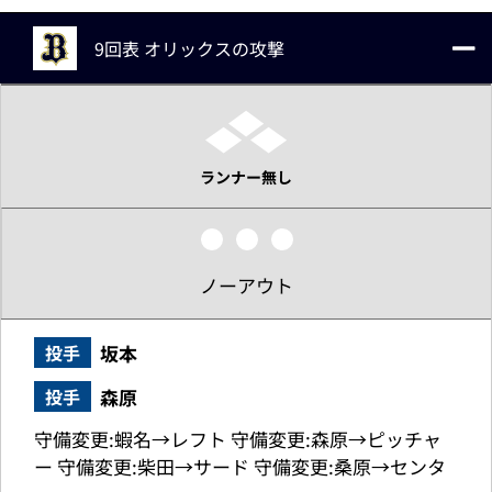
9回表 オリックスの攻撃
ランナー無し
ノーアウト
坂本
投手
森原
投手
守備変更:蝦名→レフト 守備変更:森原→ピッチャ
ー 守備変更:柴田→サード 守備変更:桑原→センタ