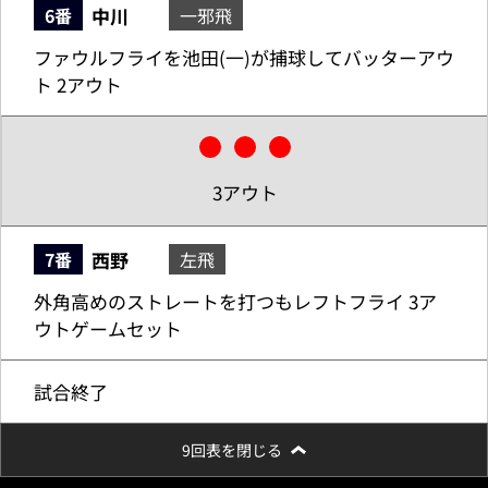
中川
6番
一邪飛
ファウルフライを池田(一)が捕球してバッターアウ
ト 2アウト
3アウト
西野
7番
左飛
外角高めのストレートを打つもレフトフライ 3ア
ウトゲームセット
試合終了
9回表を閉じる