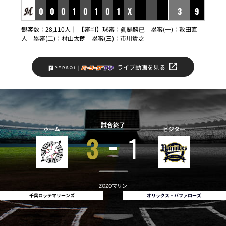
0
0
0
1
0
1
0
1
X
3
9
観客数：28,110人｜ 【審判】球審：眞鍋勝已 塁審(一)：敷田直
人 塁審(二)：村山太朗 塁審(三)：市川貴之
ライブ動画を見る
試合終了
ホーム
ビジター
3
1
ZOZOマリン
千葉ロッテマリーンズ
オリックス・バファローズ