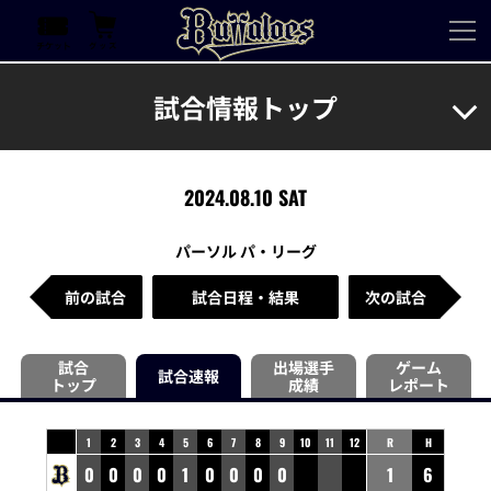
試合情報トップ
2024.08.10 SAT
パーソル パ・リーグ
前の試合
試合日程・結果
次の試合
試合
出場選手
ゲーム
試合速報
トップ
成績
レポート
1
2
3
4
5
6
7
8
9
10
11
12
R
H
0
0
0
0
1
0
0
0
0
1
6