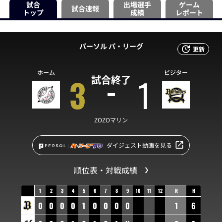
試合
出場選手
ゲーム
試合速報
トップ
成績
レポート
パーソル パ・リーグ
更新
ホーム
ビジター
3
1
試合終了
ZOZOマリン
ダイジェスト動画を見る
順位表・対戦成績
1
2
3
4
5
6
7
8
9
10
11
12
R
H
0
0
0
0
1
0
0
0
0
1
6