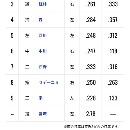
3
.261
.333
遊
右
紅林
4
.284
.357
捕
左
森
5
.248
.312
左
左
西川
6
.247
.118
中
右
中川
7
.333
.316
二
左
西野
8
.250
.263
指
右
セデーニョ
9
.228
.133
三
左
宗
–
2.78
—
投
左
宮城
※直近打率は直近5試合の打率です。