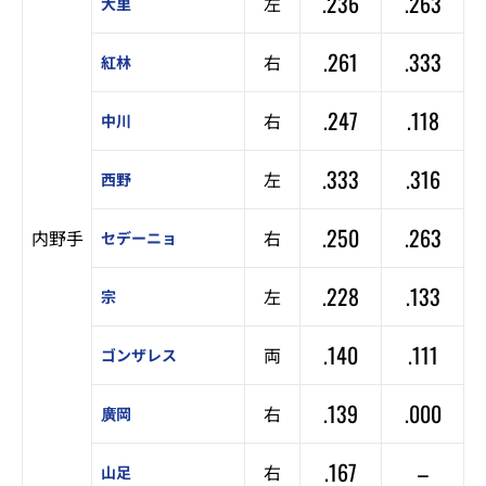
.236
.263
左
大里
.261
.333
右
紅林
.247
.118
右
中川
.333
.316
左
西野
.250
.263
内野手
右
セデーニョ
.228
.133
左
宗
.140
.111
両
ゴンザレス
.139
.000
右
廣岡
.167
–
右
山足