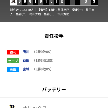
0
0
0
1
0
1
0
1
X
3
9
観客数：28,110人｜ 【審判】球審：
眞鍋勝已
塁審(一)：
敷田直
人
塁審(二)：
村山太朗
塁審(三)：
市川貴之
責任投手
唐川
（2勝0敗0S）
勝利
益田
（1勝3敗18S）
セーブ
宮城
（3勝8敗0S）
敗戦
バッテリー
オリックス