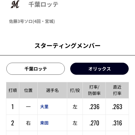
千葉ロッテ
佐藤
3号ソロ
(4回・
宮城
)
スターティングメンバー
千葉ロッテ
オリックス
打率/
直近
打順
位置
選手名
打/投
防御率
打率
1
.236
.263
一
左
大里
2
.270
.316
右
左
来田