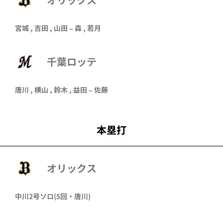
宮城
,
吉田
,
山田
–
森
,
若月
千葉ロッテ
唐川
,
横山
,
鈴木
,
益田
–
佐藤
本塁打
オリックス
中川
2号ソロ
(5回・
唐川
)