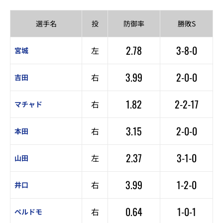
選手名
投
防御率
勝敗S
2.78
3-8-0
左
宮城
3.99
2-0-0
右
吉田
1.82
2-2-17
右
マチャド
3.15
2-0-0
右
本田
2.37
3-1-0
左
山田
3.99
1-2-0
右
井口
0.64
1-0-1
右
ペルドモ