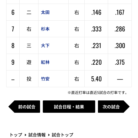
6
.146
.167
二
右
太田
7
.333
.286
右
右
杉本
8
.231
.300
三
右
大下
9
.220
.375
遊
右
紅林
–
5.40
—
投
右
竹安
※直近打率は直近5試合の打率です。
前の試合
試合日程・結果
次の試合
トップ
試合情報
試合トップ