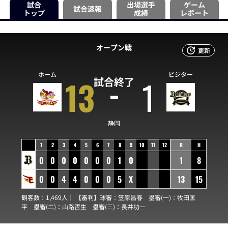
試合
出場選手
ゲーム
試合速報
トップ
成績
レポート
オープン戦
更新
ホーム
ビジター
13
1
試合終了
静岡
1
2
3
4
5
6
7
8
9
10
11
12
R
H
0
0
0
0
0
0
0
1
0
1
8
0
0
4
4
0
0
0
5
X
13
15
観客数：1,469人｜ 【審判】球審：
笠原昌春
塁審(一)：
牧田匡
平
塁審(二)：
山路哲生
塁審(三)：
長井功一