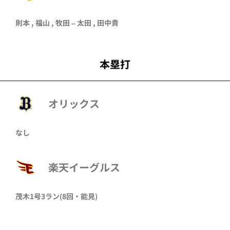
則本
,
福山
,
牧田
–
太田
,
田中貴
本塁打
オリックス
なし
楽天イーグルス
茂木
1号3ラン
(8回・
能見
)