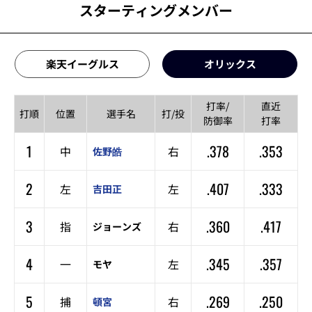
スターティングメンバー
楽天イーグルス
オリックス
打率/
直近
打順
位置
選手名
打/投
防御率
打率
1
.378
.353
中
右
佐野皓
2
.407
.333
左
左
吉田正
3
.360
.417
指
右
ジョーンズ
4
.345
.357
一
左
モヤ
5
.269
.250
捕
右
頓宮