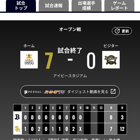
試合
出場選手
ゲーム
試合速報
トップ
成績
レポート
オープン戦
更新
ホーム
ビジター
7
0
試合終了
アイビースタジアム
ダイジェスト動画を見る
1
2
3
4
5
6
7
8
9
10
11
12
R
H
0
0
0
0
0
0
0
0
0
0
3
1
0
2
0
1
1
0
2
X
7
12
観客数：7,848人｜ 【審判】球審：
森口壽樹
塁審(一)：
梅木謙