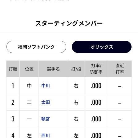
スターティングメンバー
福岡ソフトバンク
オリックス
打率/
直近
打順
位置
選手名
打/投
防御率
打率
1
.000
–
中
右
中川
2
.000
–
二
右
太田
3
.000
–
一
右
頓宮
4
.000
–
左
左
西川