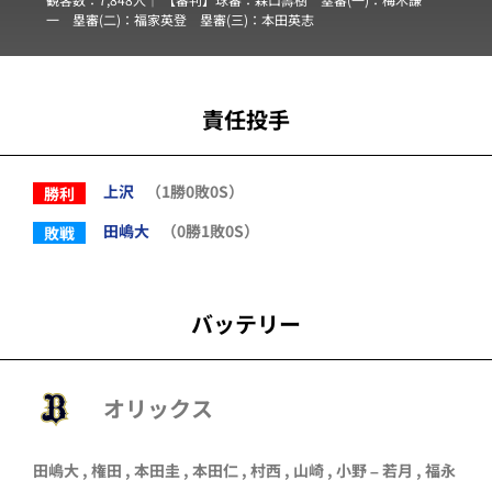
一
塁審(二)：
福家英登
塁審(三)：
本田英志
責任投手
上沢
（1勝0敗0S）
勝利
田嶋大
（0勝1敗0S）
敗戦
バッテリー
オリックス
田嶋大
,
権田
,
本田圭
,
本田仁
,
村西
,
山崎
,
小野
–
若月
,
福永