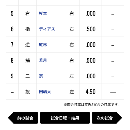
5
.000
–
右
右
杉本
6
.500
–
指
右
ディアス
7
.000
–
遊
右
紅林
8
.500
–
捕
右
若月
9
.000
–
三
左
宗
–
4.50
—
投
左
田嶋大
※直近打率は直近5試合の打率です。
前の試合
試合日程・結果
次の試合