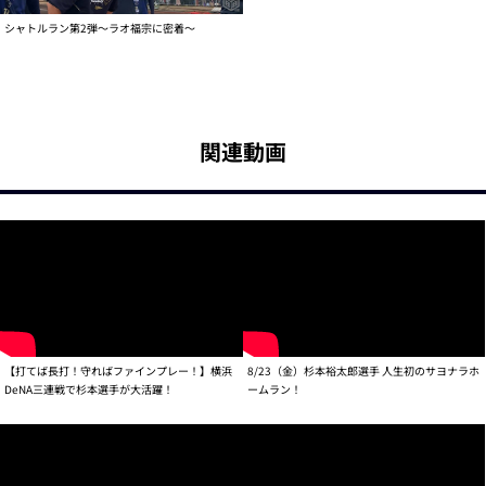
シャトルラン第2弾～ラオ福宗に密着～
関連動画
【打てば長打！守ればファインプレー！】横浜
8/23（金）杉本裕太郎選手 人生初のサヨナラホ
DeNA三連戦で杉本選手が大活躍！
ームラン！