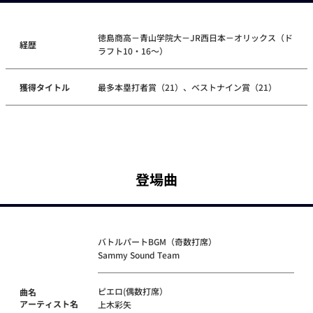
徳島商高－青山学院大－JR西日本－オリックス（ド
経歴
ラフト10・16～）
獲得タイトル
最多本塁打者賞（21）、ベストナイン賞（21）
登場曲
バトルパートBGM（奇数打席）
Sammy Sound Team
ピエロ(偶数打席）
曲名
アーティスト名
上木彩矢