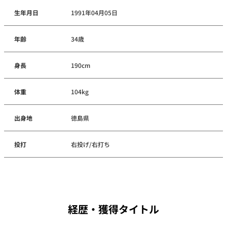
生年月日
1991年04月05日
年齢
34歳
身長
190cm
体重
104kg
出身地
徳島県
投打
右投げ/右打ち
経歴・獲得タイトル