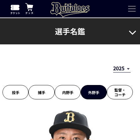
選手名鑑
監督・
投手
捕手
内野手
外野手
コーチ