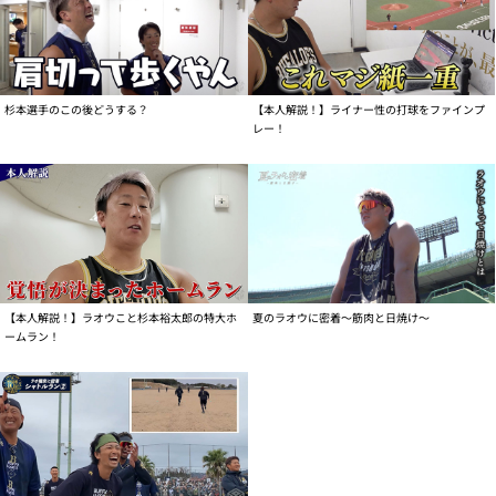
杉本選手のこの後どうする？
【本人解説！】ライナー性の打球をファインプ
レー！
【本人解説！】ラオウこと杉本裕太郎の特大ホ
夏のラオウに密着～筋肉と日焼け～
ームラン！